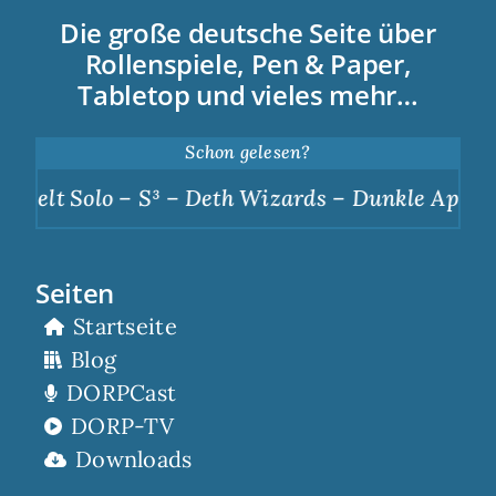
Die große deutsche Seite über
Rollenspiele, Pen & Paper,
Tabletop und vieles mehr…
Schon gelesen?
lo – S³ – Deth Wizards – Dunkle Apotheose
|
S
Seiten
Startseite
Blog
DORPCast
DORP-TV
Downloads