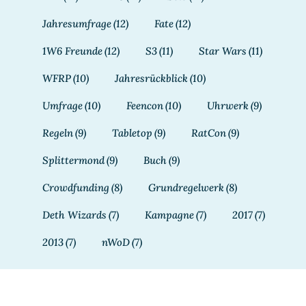
Jahresumfrage
(12)
Fate
(12)
1W6 Freunde
(12)
S3
(11)
Star Wars
(11)
WFRP
(10)
Jahresrückblick
(10)
Umfrage
(10)
Feencon
(10)
Uhrwerk
(9)
Regeln
(9)
Tabletop
(9)
RatCon
(9)
Splittermond
(9)
Buch
(9)
Crowdfunding
(8)
Grundregelwerk
(8)
Deth Wizards
(7)
Kampagne
(7)
2017
(7)
2013
(7)
nWoD
(7)