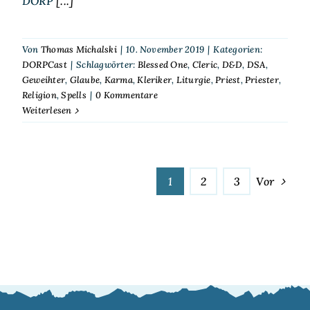
DORP
[...]
Von
Thomas Michalski
|
10. November 2019
|
Kategorien:
DORPCast
|
Schlagwörter:
Blessed One
,
Cleric
,
D&D
,
DSA
,
Geweihter
,
Glaube
,
Karma
,
Kleriker
,
Liturgie
,
Priest
,
Priester
,
Religion
,
Spells
|
0 Kommentare
Weiterlesen
1
2
3
Vor