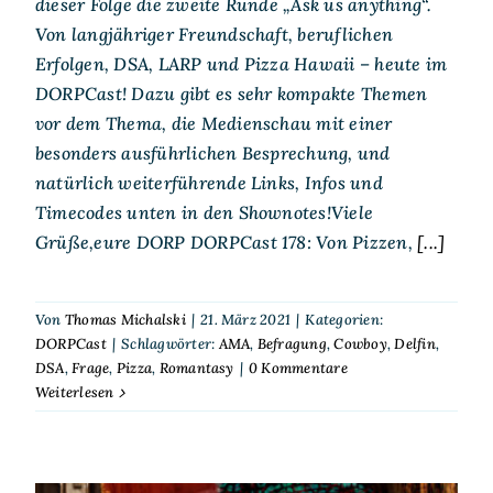
dieser Folge die zweite Runde „Ask us anything“.
Von langjähriger Freundschaft, beruflichen
Erfolgen, DSA, LARP und Pizza Hawaii – heute im
DORPCast! Dazu gibt es sehr kompakte Themen
vor dem Thema, die Medienschau mit einer
besonders ausführlichen Besprechung, und
natürlich weiterführende Links, Infos und
Timecodes unten in den Shownotes!Viele
Grüße,eure DORP DORPCast 178: Von Pizzen,
[...]
Von
Thomas Michalski
|
21. März 2021
|
Kategorien:
DORPCast
|
Schlagwörter:
AMA
,
Befragung
,
Cowboy
,
Delfin
,
DSA
,
Frage
,
Pizza
,
Romantasy
|
0 Kommentare
Weiterlesen