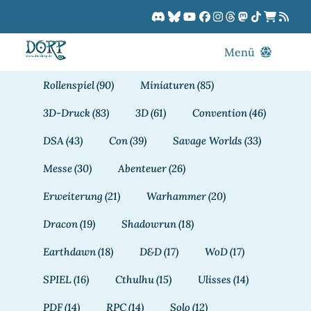
Zum
Inhalt
springen
Menü
Blog
Rollenspiel
(90)
Miniaturen
(85)
DORPCast
3D-Druck
(83)
3D
(61)
Convention
(46)
DORP-TV
DSA
(43)
Con
(39)
Savage Worlds
(33)
Downloads
Messe
(30)
Abenteuer
(26)
Dracon
Erweiterung
(21)
Warhammer
(20)
Patreon
Dracon
(19)
Shadowrun
(18)
Kalender
Earthdawn
(18)
D&D
(17)
WoD
(17)
SPIEL
(16)
Cthulhu
(15)
Ulisses
(14)
PDF
(14)
RPC
(14)
Solo
(12)