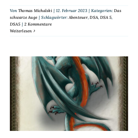
Von
Thomas Michalski
|
12. Februar 2023
|
Kategorien:
Das
schwarze Auge
|
Schlagwörter:
Abenteuer
,
DSA
,
DSA 5
,
DSA5
|
2 Kommentare
Weiterlesen
DSA – NSC: Silberzunge