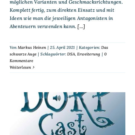
möglichen Varianten und Geschmacksrichtungen.
Komplett fertig, zum direkten Einsatz und mit
Ideen wie man die jeweiligen Antagonisten in
Abenteuern verwenden kann.
[...]
Von
Markus Heinen
|
25. April 2021
|
Kategorien:
Das
schwarze Auge
|
Schlagwörter:
DSA
,
Erweiterung
|
0
Kommentare
Weiterlesen
DORPCast 178: Von Pizzen,
Dungeons und einem
erfüllten Leben –