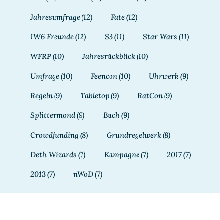
Jahresumfrage
(12)
Fate
(12)
1W6 Freunde
(12)
S3
(11)
Star Wars
(11)
WFRP
(10)
Jahresrückblick
(10)
Umfrage
(10)
Feencon
(10)
Uhrwerk
(9)
Regeln
(9)
Tabletop
(9)
RatCon
(9)
Splittermond
(9)
Buch
(9)
Crowdfunding
(8)
Grundregelwerk
(8)
Deth Wizards
(7)
Kampagne
(7)
2017
(7)
2013
(7)
nWoD
(7)