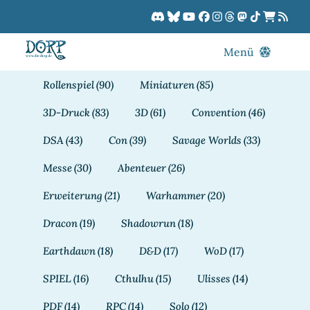
Zum
Inhalt
springen
Menü
Blog
Rollenspiel
(90)
Miniaturen
(85)
DORPCast
3D-Druck
(83)
3D
(61)
Convention
(46)
DORP-TV
DSA
(43)
Con
(39)
Savage Worlds
(33)
Downloads
Messe
(30)
Abenteuer
(26)
Dracon
Erweiterung
(21)
Warhammer
(20)
Patreon
Dracon
(19)
Shadowrun
(18)
Kalender
Earthdawn
(18)
D&D
(17)
WoD
(17)
SPIEL
(16)
Cthulhu
(15)
Ulisses
(14)
PDF
(14)
RPC
(14)
Solo
(12)