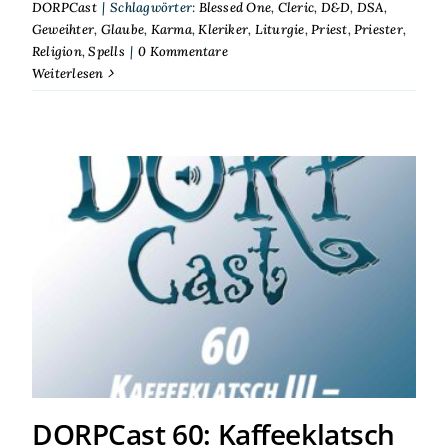
DORPCast
|
Schlagwörter:
Blessed One
,
Cleric
,
D&D
,
DSA
,
Geweihter
,
Glaube
,
Karma
,
Kleriker
,
Liturgie
,
Priest
,
Priester
,
Religion
,
Spells
|
0 Kommentare
Weiterlesen
DORPCast 60: Kaffeeklatsch
III – Götter, Ratten, wilde
Themen
DORPCast 60: Kaffeeklatsch