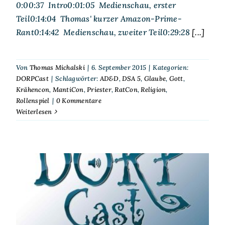
0:00:37 Intro0:01:05 Medienschau, erster
Teil0:14:04 Thomas' kurzer Amazon-Prime-
Rant0:14:42 Medienschau, zweiter Teil0:29:28
[...]
Von
Thomas Michalski
|
6. September 2015
|
Kategorien:
DORPCast
|
Schlagwörter:
AD&D
,
DSA 5
,
Glaube
,
Gott
,
Krähencon
,
MantiCon
,
Priester
,
RatCon
,
Religion
,
Rollenspiel
|
0 Kommentare
Weiterlesen
DORPCast 59: In Hoc Signo
Vinces – Religion im