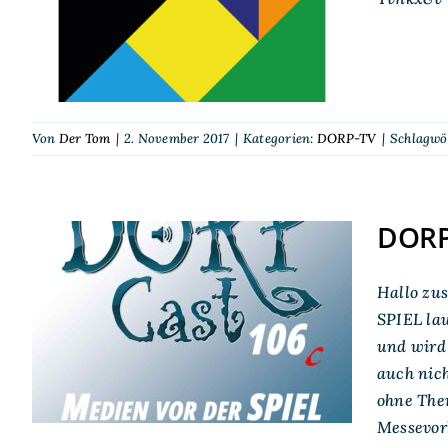
2017
Von
Der Tom
|
2. November 2017
|
Kategorien:
DORP-TV
|
Schlagwö
DORPC
Hallo zu
DORPCast 106c:
SPIEL lau
Medien vor der SPIEL
und wird
auch nich
ohne The
Messevorb