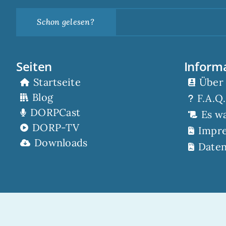
Schon gelesen?
Seiten
Inform
Startseite
Über
Blog
F.A.Q.
DORPCast
Es w
DORP-TV
Impr
Downloads
Daten
© 2022 – die DORP