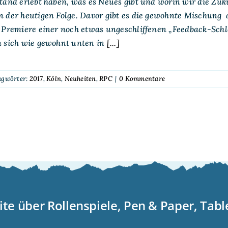
tand erlebt haben, was es Neues gibt und worin wir die Zu
n der heutigen Folge. Davor gibt es die gewohnte Mischun
 Premiere einer noch etwas ungeschliffenen „Feedback-Schlei
n sich wie gewohnt unten in
[...]
agwörter:
2017
,
Köln
,
Neuheiten
,
RPC
|
0 Kommentare
ite über Rollenspiele, Pen & Paper, Tab