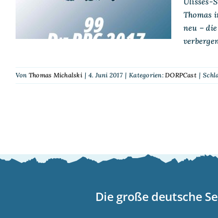
Ulisses-S
Thomas i
neu – die
verberge
Von
Thomas Michalski
|
4. Juni 2017
|
Kategorien:
DORPCast
|
Schl
Die große deutsche Se