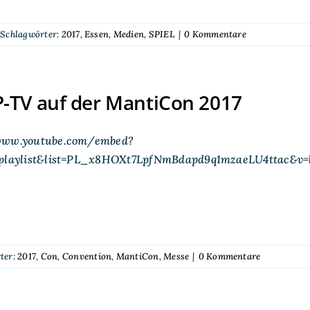
Schlagwörter:
2017
,
Essen
,
Medien
,
SPIEL
|
0 Kommentare
-TV auf der MantiCon 2017
www.youtube.com/embed?
=playlist&list=PL_x8HOXt7LpfNmBdapd9q1mzaeLU4ttac&v
ter:
2017
,
Con
,
Convention
,
MantiCon
,
Messe
|
0 Kommentare