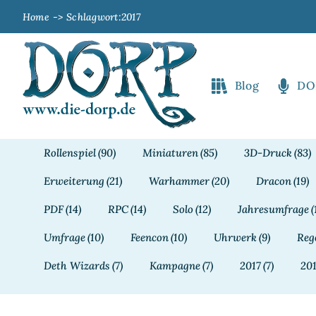
Zum
Home
Schlagwort:
2017
Inhalt
springen
Blog
DO
Rollenspiel
(90)
Miniaturen
(85)
3D-Druck
(83)
Erweiterung
(21)
Warhammer
(20)
Dracon
(19)
PDF
(14)
RPC
(14)
Solo
(12)
Jahresumfrage
(
Umfrage
(10)
Feencon
(10)
Uhrwerk
(9)
Reg
Deth Wizards
(7)
Kampagne
(7)
2017
(7)
20