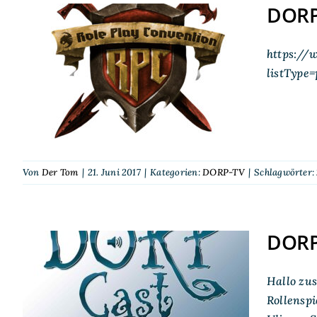
DORP
https://
DORP-TV auf der RPC
listType
2017
Von
Der Tom
|
21. Juni 2017
|
Kategorien:
DORP-TV
|
Schlagwörter:
DORP
Hallo zu
DORPCast 99: Die RPC
Rollensp
2017