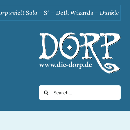
ielt Solo – S³ – Deth Wizards – Dunkle Apotheos
Suche
nach: