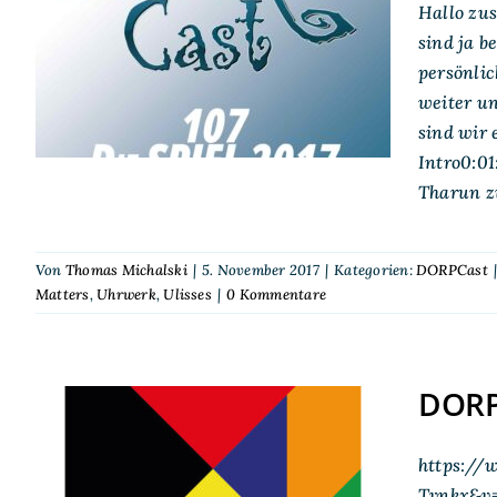
Hallo zu
DORPCast 107: Die
sind ja b
SPIEL 2017
persönli
weiter un
sind wir
Intro0:0
Tharun z
Von
Thomas Michalski
|
5. November 2017
|
Kategorien:
DORPCast
Matters
,
Uhrwerk
,
Ulisses
|
0 Kommentare
DORP-
https://
DORP-TV auf der SPIEL
Tvnkx&v=