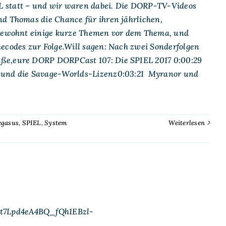
L statt – und wir waren dabei. Die DORP-TV-Videos
nd Thomas die Chance für ihren jährlichen,
 gewohnt einige kurze Themen vor dem Thema, und
mecodes zur Folge.Will sagen: Nach zwei Sonderfolgen
üße,eure DORP DORPCast 107: Die SPIEL 2017 0:00:29
 und die Savage-Worlds-Lizenz0:03:21 Myranor und
egasus
,
SPIEL
,
System
Weiterlesen
Xt7Lpd4eA4BQ_fQh1EBzl-