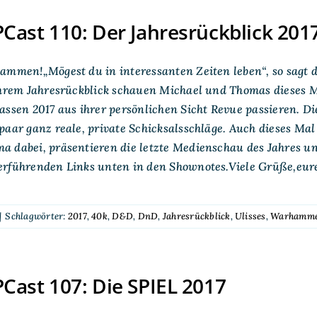
ast 110: Der Jahresrückblick 201
ammen!„Mögest du in interessanten Zeiten leben“, so sagt d
ihrem Jahresrückblick schauen Michael und Thomas dieses M
assen 2017 aus ihrer persönlichen Sicht Revue passieren. D
paar ganz reale, private Schicksalsschläge. Auch dieses M
 dabei, präsentieren die letzte Medienschau des Jahres un
erführenden Links unten in den Shownotes.Viele Grüße,eu
|
Schlagwörter:
2017
,
40k
,
D&D
,
DnD
,
Jahresrückblick
,
Ulisses
,
Warhamm
ast 107: Die SPIEL 2017