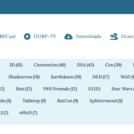
RPCast
DORP-TV
Downloads
Drac
3D
(61)
Convention
(46)
DSA
(43)
Con
(39)
Shadowrun
(18)
Earthdawn
(18)
D&D
(17)
WoD
(
12)
Fate
(12)
1W6 Freunde
(12)
S3
(11)
Star Wars
eln
(9)
Tabletop
(9)
RatCon
(9)
Splittermond
(9)
13
(7)
nWoD
(7)