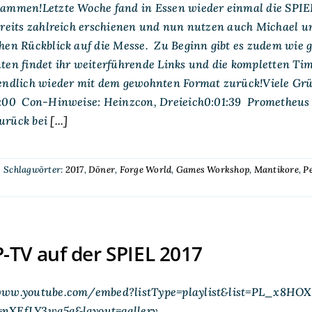
sammen!Letzte Woche fand in Essen wieder einmal die SPIE
ereits zahlreich erschienen und nun nutzen auch Michael u
chen Rückblick auf die Messe. Zu Beginn gibt es zudem wie
ten findet ihr weiterführende Links und die kompletten Ti
 endlich wieder mit dem gewohnten Format zurück!Viele Gr
1:00 Con-Hinweise: Heinzcon, Dreieich0:01:39 Prometheus
urück bei
[...]
|
Schlagwörter:
2017
,
Döner
,
Forge World
,
Games Workshop
,
Mantikore
,
P
TV auf der SPIEL 2017
www.youtube.com/embed?listType=playlist&list=PL_x8HO
nXEfLY3wa5g&layout=gallery