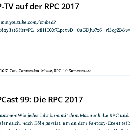
-TV auf der RPC 2017
www.youtube.com/embed?
=playlist&list=PL_x8HOXt7LpcvvD_0aGDjw7z6_rl3cg2B&v
2017
,
Con
,
Convention
,
Messe
,
RPC
|
0 Kommentare
Cast 99: Die RPC 2017
sammen!Wie jedes Jahr kam mit dem Mai auch die RPC und n
ieler auch, nach Köln gereist, um an dem Fantasy-Event te