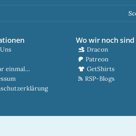
Scorp sp
ationen
Wo wir noch sind
 Uns
Dracon
Patreon
ar einmal…
GetShirts
essum
RSP-Blogs
schutzerklärung