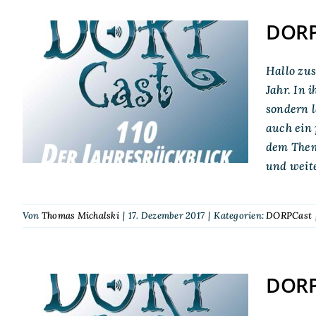
DORPC
Hallo zus
DORPCast 110: Der
Jahr. In 
Jahresrückblick 2017
sondern l
auch ein 
dem Thema
und weit
Von
Thomas Michalski
|
17. Dezember 2017
|
Kategorien:
DORPCast
DORPC