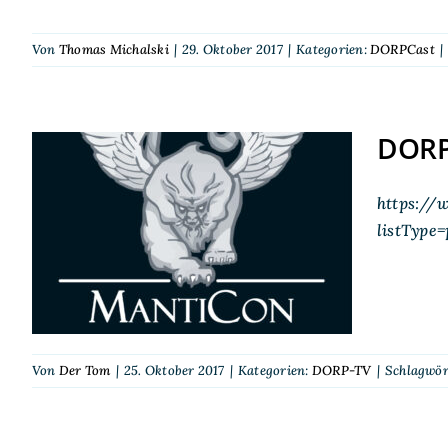
Von
Thomas Michalski
|
29. Oktober 2017
|
Kategorien:
DORPCast
|
DORP
https://
DORP-TV auf der
listType
MantiCon 2017
Von
Der Tom
|
25. Oktober 2017
|
Kategorien:
DORP-TV
|
Schlagwör