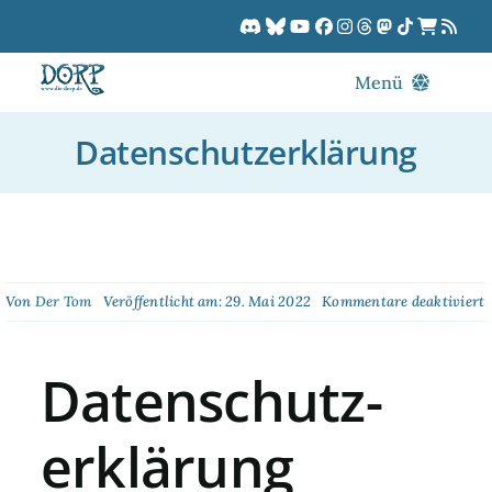
Zum
Inhalt
springen
Menü
Blog
Datenschutzerklärung
DORPCast
DORP-TV
Downloads
Dracon
f
Von
Der Tom
Veröffentlicht am: 29. Mai 2022
Kommentare deaktiviert
D
Patreon
Kalender
Datenschutz­
erklärung