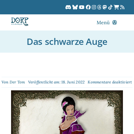
Zum
Inhalt
springen
Menü
Blog
Das schwarze Auge
DORPCast
DORP-TV
Downloads
Dracon
f
Von
Der Tom
Veröffentlicht am: 18. Juni 2022
Kommentare deaktiviert
Patreon
s
Kalender