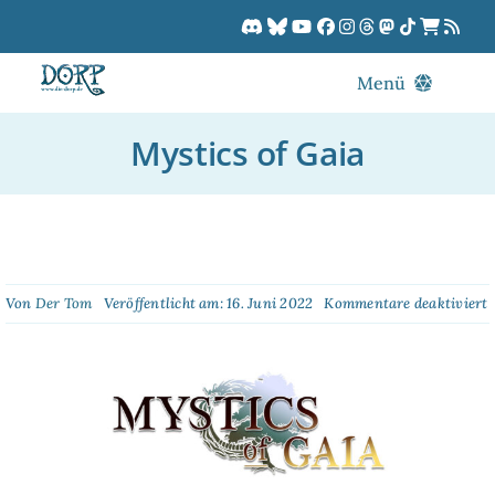
Zum
Inhalt
springen
Menü
Blog
Mystics of Gaia
DORPCast
DORP-TV
Downloads
Dracon
f
Von
Der Tom
Veröffentlicht am: 16. Juni 2022
Kommentare deaktiviert
M
Patreon
o
G
Kalender