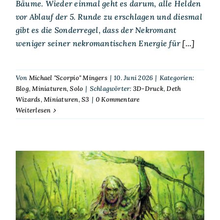
Bäume. Wieder einmal geht es darum, alle Helden
vor Ablauf der 5. Runde zu erschlagen und diesmal
gibt es die Sonderregel, dass der Nekromant
weniger seiner nekromantischen Energie für
[...]
Von
Michael "Scorpio" Mingers
|
10. Juni 2026
|
Kategorien:
Blog
,
Miniaturen
,
Solo
|
Schlagwörter:
3D-Druck
,
Deth
Wizards
,
Miniaturen
,
S3
|
0 Kommentare
Weiterlesen
Scorp spielt Solo – S³ – Deth
Wizards – Ritual