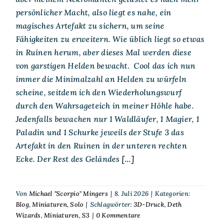
persönlicher Macht, also liegt es nahe, ein
magisches Artefakt zu sichern, um seine
Fähigkeiten zu erweitern. Wie üblich liegt so etwas
in Ruinen herum, aber dieses Mal werden diese
von garstigen Helden bewacht. Cool das ich nun
immer die Minimalzahl an Helden zu würfeln
scheine, seitdem ich den Wiederholungswurf
durch den Wahrsageteich in meiner Höhle habe.
Jedenfalls bewachen nur 1 Waldläufer, 1 Magier, 1
Paladin und 1 Schurke jeweils der Stufe 3 das
Artefakt in den Ruinen in der unteren rechten
Ecke. Der Rest des Geländes
[...]
Von
Michael "Scorpio" Mingers
|
8. Juli 2026
|
Kategorien:
Blog
,
Miniaturen
,
Solo
|
Schlagwörter:
3D-Druck
,
Deth
Wizards
,
Miniaturen
,
S3
|
0 Kommentare