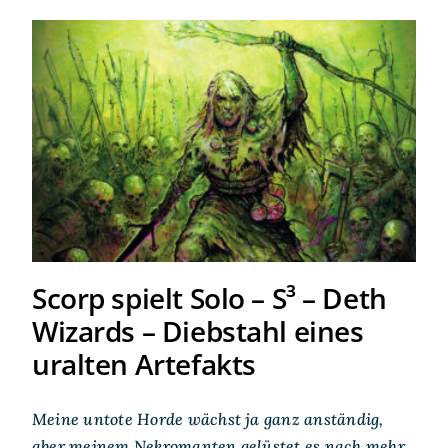
Scorp spielt Solo – S³ – Deth
Wizards – Diebstahl eines
uralten Artefakts
Scorp spielt Solo – S³ – Deth
Wizards – Diebstahl eines
uralten Artefakts
Meine untote Horde wächst ja ganz anständig,
aber meinem Nekromanten gelüstet es nach mehr