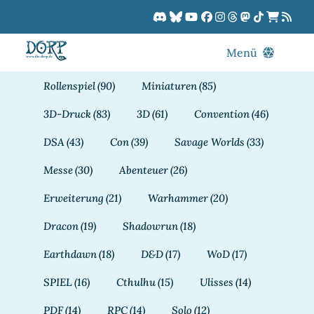
Zum
Inhalt
springen
Menü
Blog
Rollenspiel
(90)
Miniaturen
(85)
DORPCast
3D-Druck
(83)
3D
(61)
Convention
(46)
DORP-TV
DSA
(43)
Con
(39)
Savage Worlds
(33)
Downloads
Messe
(30)
Abenteuer
(26)
Dracon
Erweiterung
(21)
Warhammer
(20)
Patreon
Dracon
(19)
Shadowrun
(18)
Kalender
Earthdawn
(18)
D&D
(17)
WoD
(17)
SPIEL
(16)
Cthulhu
(15)
Ulisses
(14)
PDF
(14)
RPC
(14)
Solo
(12)