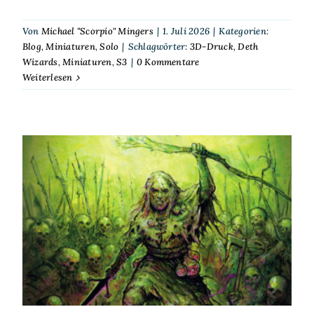
Von
Michael "Scorpio" Mingers
|
1. Juli 2026
|
Kategorien:
Blog
,
Miniaturen
,
Solo
|
Schlagwörter:
3D-Druck
,
Deth
Wizards
,
Miniaturen
,
S3
|
0 Kommentare
Weiterlesen
Scorp spielt Solo – S³ – Deth
Wizards – Überfall auf eine
Adelsvilla