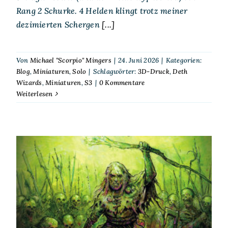
Rang 2 Schurke. 4 Helden klingt trotz meiner
dezimierten Schergen
[...]
Von
Michael "Scorpio" Mingers
|
24. Juni 2026
|
Kategorien:
Blog
,
Miniaturen
,
Solo
|
Schlagwörter:
3D-Druck
,
Deth
Wizards
,
Miniaturen
,
S3
|
0 Kommentare
Weiterlesen
Scorp spielt Solo – S³ – Deth
Wizards – Friedhofsraub