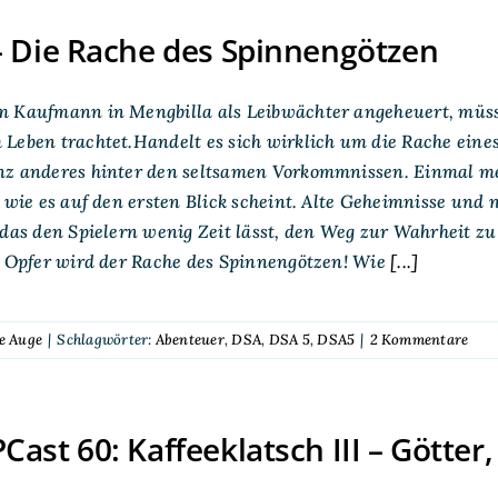
 Die Rache des Spinnengötzen
m Kaufmann in Mengbilla als Leibwächter angeheuert, müss
Leben trachtet.Handelt es sich wirklich um die Rache eine
nz anderes hinter den seltsamen Vorkommnissen. Einmal me
, wie es auf den ersten Blick scheint. Alte Geheimnisse und
 das den Spielern wenig Zeit lässt, den Weg zur Wahrheit zu
n Opfer wird der Rache des Spinnengötzen! Wie
[...]
e Auge
|
Schlagwörter:
Abenteuer
,
DSA
,
DSA 5
,
DSA5
|
2 Kommentare
ast 60: Kaffeeklatsch III – Götter