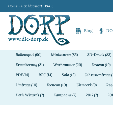
Zum
Home
Schlagwort:
DSA 5
Inhalt
springen
Blog
DO
Rollenspiel
(90)
Miniaturen
(85)
3D-Druck
(83)
Erweiterung
(21)
Warhammer
(20)
Dracon
(19)
PDF
(14)
RPC
(14)
Solo
(12)
Jahresumfrage
(
Umfrage
(10)
Feencon
(10)
Uhrwerk
(9)
Reg
Deth Wizards
(7)
Kampagne
(7)
2017
(7)
20