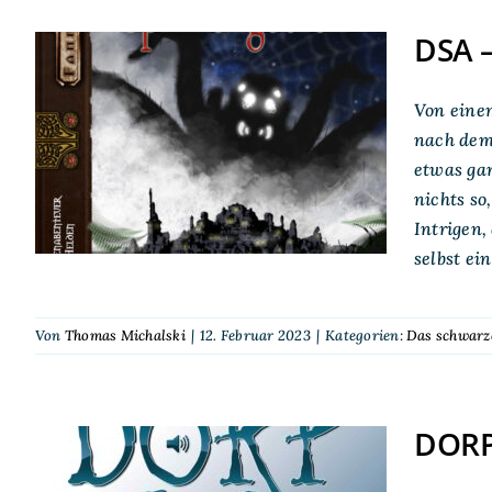
DSA –
Von eine
DSA – Die Rache des
nach dem 
Spinnengötzen
etwas ga
nichts so
Intrigen,
selbst ei
Von
Thomas Michalski
|
12. Februar 2023
|
Kategorien:
Das schwarz
DORPC