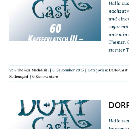
DORPCast 60:
Hallo zu
Kaffeeklatsch III –
nachzutr
Götter, Ratten, wilde
und einen
Themen
sogar mit
unten in 
Themen 0
zweiter T
Von
Thomas Michalski
|
6. September 2015
|
Kategorien:
DORPCast
Rollenspiel
|
0 Kommentare
DORPC
Hallo zu
DORPCast 12: Die
Informat