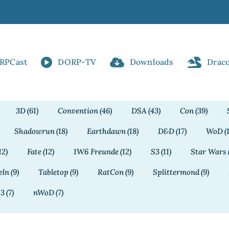
RPCast
DORP-TV
Downloads
Drac
3D
(61)
Convention
(46)
DSA
(43)
Con
(39)
Shadowrun
(18)
Earthdawn
(18)
D&D
(17)
WoD
(
12)
Fate
(12)
1W6 Freunde
(12)
S3
(11)
Star Wars
eln
(9)
Tabletop
(9)
RatCon
(9)
Splittermond
(9)
13
(7)
nWoD
(7)