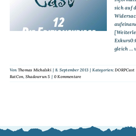
Editionskriege
sich auf 
Widersac
aufeinan
[Weiterle
Exkurs0:
gleich …
Von
Thomas Michalski
|
8. September 2013
|
Kategorien:
DORPCast
RatCon
,
Shadowrun 5
|
0 Kommentare