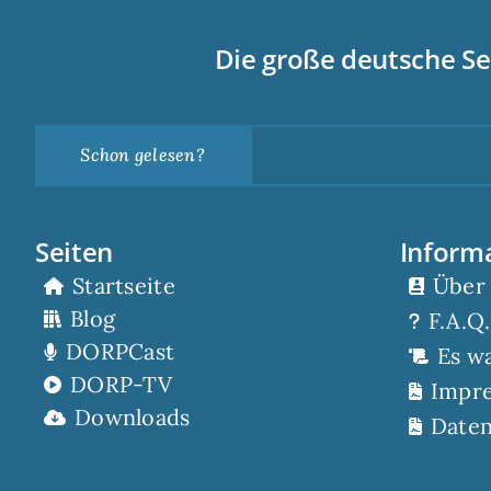
Die große deutsche Se
Schon gelesen?
Seiten
Inform
Startseite
Über
Blog
F.A.Q.
DORPCast
Es w
DORP-TV
Impr
Downloads
Daten