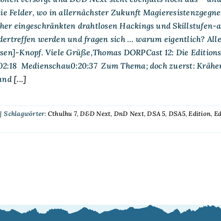
die Felder, wo in allernächster Zukunft Magieresistenzgegn
her eingeschränkten drahtlosen Hackings und Skillstufen-
dertreffen werden und fragen sich … warum eigentlich? All
sen]-Knopf. Viele Grüße,Thomas DORPCast 12: Die Editionsk
02:18 Medienschau0:20:37 Zum Thema; doch zuerst: Krähenc
 und
[...]
|
Schlagwörter:
Cthulhu 7
,
D&D Next
,
DnD Next
,
DSA 5
,
DSA5
,
Edition
,
Ed