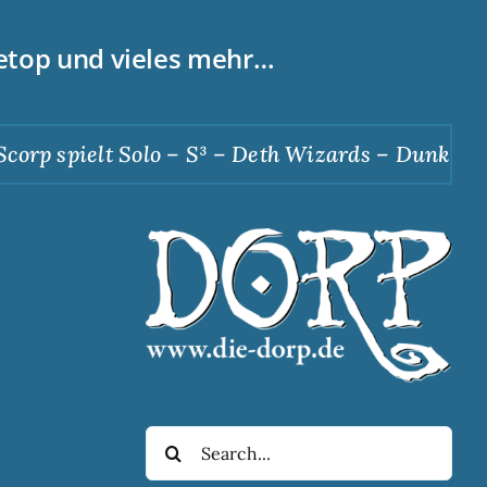
letop und vieles mehr…
p spielt Solo – S³ – Deth Wizards – Dunkle Apot
Suche
nach: