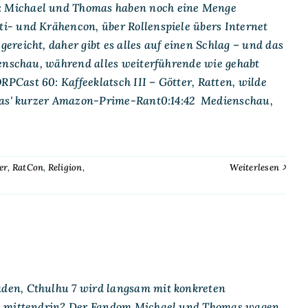
: Michael und Thomas haben noch eine Menge
i- und Krähencon, über Rollenspiele übers Internet
reicht, daher gibt es alles auf einen Schlag – und das
ienschau, während alles weiterführende wie gehabt
Cast 60: Kaffeeklatsch III – Götter, Ratten, wilde
mas' kurzer Amazon-Prime-Rant0:14:42 Medienschau,
er
,
RatCon
,
Religion
,
Weiterlesen
den, Cthulhu 7 wird langsam mit konkreten
und mittendrin? Der Fandom.Michael und Thomas wagen