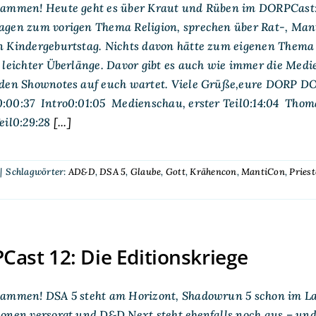
sammen! Heute geht es über Kraut und Rüben im DORPCast
agen zum vorigen Thema Religion, sprechen über Rat-, Mant
 Kindergeburtstag. Nichts davon hätte zum eigenen Thema ge
 leichter Überlänge. Davor gibt es auch wie immer die Med
den Shownotes auf euch wartet. Viele Grüße,eure DORP DORP
:00:37 Intro0:01:05 Medienschau, erster Teil0:14:04 Tho
eil0:29:28
[...]
|
Schlagwörter:
AD&D
,
DSA 5
,
Glaube
,
Gott
,
Krähencon
,
MantiCon
,
Priest
ast 12: Die Editionskriege
sammen! DSA 5 steht am Horizont, Shadowrun 5 schon im La
ionen versorgt und D&D Next steht ebenfalls noch aus – 