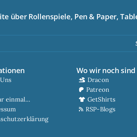
ite über Rollenspiele, Pen & Paper, Tab
Scor
ationen
Wo wir noch sind
 Uns
Dracon
Patreon
ar einmal…
GetShirts
essum
RSP-Blogs
schutzerklärung