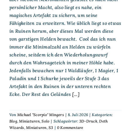
persönlicher Macht, also liegt es nahe, ein
magisches Artefakt zu sichern, um seine
Fähigkeiten zu erweitern. Wie üblich liegt so etwas
in Ruinen herum, aber dieses Mal werden diese
von garstigen Helden bewacht. Cool das ich nun
immer die Minimalzahl an Helden zu würfeln
scheine, seitdem ich den Wiederholungswurf
durch den Wahrsageteich in meiner Höhle habe.
Jedenfalls bewachen nur 1 Waldläufer, 1 Magier, 1
Paladin und 1 Schurke jeweils der Stufe 3 das
Artefakt in den Ruinen in der unteren rechten
Ecke. Der Rest des Geländes
[...]
Von
Michael "Scorpio" Mingers
|
8. Juli 2026
|
Kategorien:
Blog
,
Miniaturen
,
Solo
|
Schlagwörter:
3D-Druck
,
Deth
Wizards
,
Miniaturen
,
S3
|
0 Kommentare