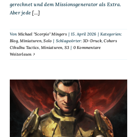
gerechnet und dem Missionsgenerator als Extra.
Aber jede
[...]
Von
Michael "Scorpio" Mingers
|
15. April 2026
|
Kategorien:
Blog
,
Miniaturen
,
Solo
|
Schlagwörter:
3D-Druck
,
Cohors
Cthulhu Tactics
,
Miniaturen
,
S3
|
0 Kommentare
Weiterlesen
Scorp spielt Solo – S³ – One
Page Rules Grimdark Future
Star Quest – Into the
Frontier 4 – Nichts wie raus
hier