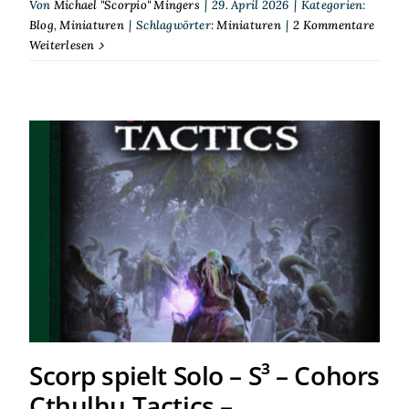
Von
Michael "Scorpio" Mingers
|
29. April 2026
|
Kategorien:
Blog
,
Miniaturen
|
Schlagwörter:
Miniaturen
|
2 Kommentare
Weiterlesen
Scorp spielt Solo – S³ –
Cohors Cthulhu Tactics –
Ochsentour
Scorp spielt Solo – S³ – Cohors
Cthulhu Tactics –