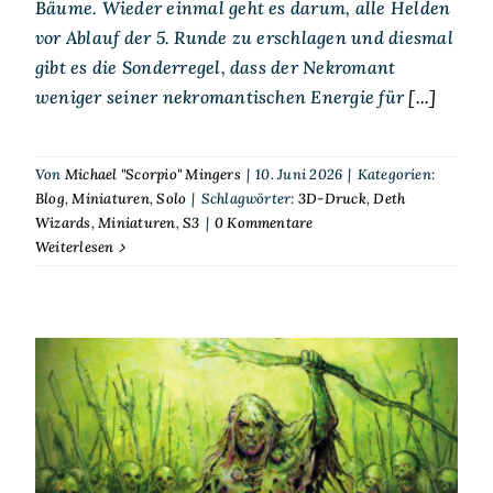
Bäume. Wieder einmal geht es darum, alle Helden
vor Ablauf der 5. Runde zu erschlagen und diesmal
gibt es die Sonderregel, dass der Nekromant
weniger seiner nekromantischen Energie für
[...]
Von
Michael "Scorpio" Mingers
|
10. Juni 2026
|
Kategorien:
Blog
,
Miniaturen
,
Solo
|
Schlagwörter:
3D-Druck
,
Deth
Wizards
,
Miniaturen
,
S3
|
0 Kommentare
Weiterlesen
Scorp spielt Solo – S³ – Deth
Wizards – Ritual