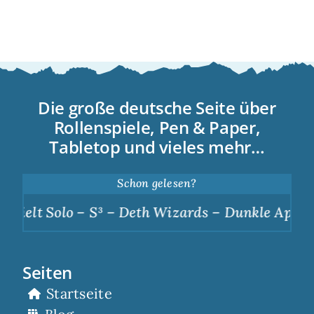
Die große deutsche Seite über
Rollenspiele, Pen & Paper,
Tabletop und vieles mehr…
Schon gelesen?
o – S³ – Deth Wizards – Dunkle Apotheose
|
S
Seiten
Startseite