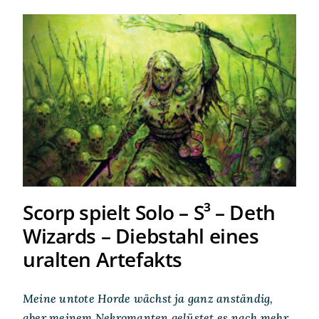
Scorp spielt Solo – S³ – Deth
Wizards – Diebstahl eines
uralten Artefakts
Scorp spielt Solo – S³ – Deth
Wizards – Diebstahl eines
uralten Artefakts
Meine untote Horde wächst ja ganz anständig,
aber meinem Nekromanten gelüstet es nach mehr