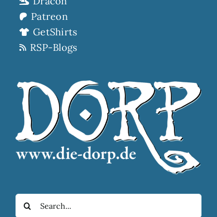
Dracon
Patreon
GetShirts
RSP-Blogs
Suche
nach: