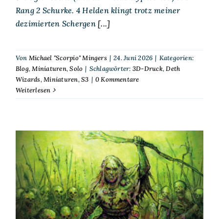
Rang 2 Schurke. 4 Helden klingt trotz meiner
dezimierten Schergen
[...]
Von
Michael "Scorpio" Mingers
|
24. Juni 2026
|
Kategorien:
Blog
,
Miniaturen
,
Solo
|
Schlagwörter:
3D-Druck
,
Deth
Wizards
,
Miniaturen
,
S3
|
0 Kommentare
Weiterlesen
Scorp spielt Solo – S³ – Deth
Wizards – Friedhofsraub