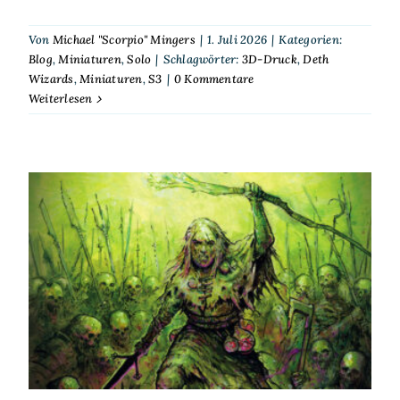
Von
Michael "Scorpio" Mingers
|
1. Juli 2026
|
Kategorien:
Blog
,
Miniaturen
,
Solo
|
Schlagwörter:
3D-Druck
,
Deth
Wizards
,
Miniaturen
,
S3
|
0 Kommentare
Weiterlesen
Scorp spielt Solo – S³ – Deth
Wizards – Überfall auf eine
Adelsvilla