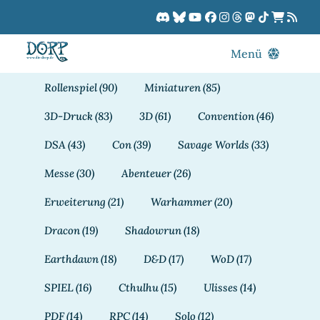
Zum
Inhalt
springen
Menü
Blog
Rollenspiel
(90)
Miniaturen
(85)
DORPCast
3D-Druck
(83)
3D
(61)
Convention
(46)
DORP-TV
DSA
(43)
Con
(39)
Savage Worlds
(33)
Downloads
Messe
(30)
Abenteuer
(26)
Dracon
Erweiterung
(21)
Warhammer
(20)
Patreon
Dracon
(19)
Shadowrun
(18)
Kalender
Earthdawn
(18)
D&D
(17)
WoD
(17)
SPIEL
(16)
Cthulhu
(15)
Ulisses
(14)
PDF
(14)
RPC
(14)
Solo
(12)