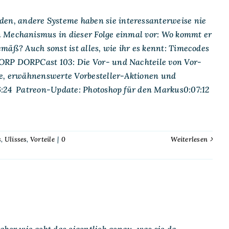
n, andere Systeme haben sie interessanterweise nie
n Mechanismus in dieser Folge einmal vor: Wo kommt er
gemäß? Auch sonst ist alles, wie ihr es kennt: Timecodes
DORP DORPCast 103: Die Vor- und Nachteile von Vor-
e, erwähnenswerte Vorbesteller-Aktionen und
06:24 Patreon-Update: Photoshop für den Markus0:07:12
s
,
Ulisses
,
Vorteile
|
0
Weiterlesen
er wie geht das eigentlich genau, was sie da