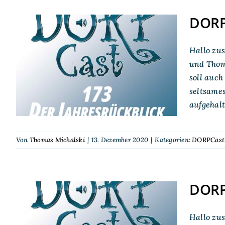
DORPC
Hallo zus
DORPCast 173: Der
und Thoma
Jahresrückblick 2020
soll auch
seltsames
aufgehal
Von
Thomas Michalski
|
13. Dezember 2020
|
Kategorien:
DORPCast
DORPC
DORPCast 142:
Hallo zu