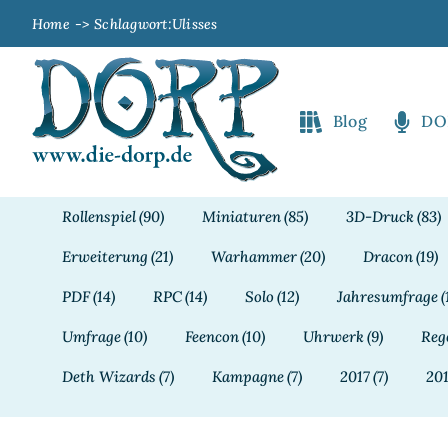
Zum
Home
Schlagwort:
Ulisses
Inhalt
springen
Blog
DO
Rollenspiel
(90)
Miniaturen
(85)
3D-Druck
(83)
Erweiterung
(21)
Warhammer
(20)
Dracon
(19)
PDF
(14)
RPC
(14)
Solo
(12)
Jahresumfrage
(
Umfrage
(10)
Feencon
(10)
Uhrwerk
(9)
Reg
Deth Wizards
(7)
Kampagne
(7)
2017
(7)
20