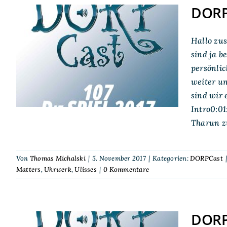
DORPC
Hallo zu
DORPCast 107: Die
sind ja b
SPIEL 2017
persönli
weiter un
sind wir
Intro0:0
Tharun z
Von
Thomas Michalski
|
5. November 2017
|
Kategorien:
DORPCast
Matters
,
Uhrwerk
,
Ulisses
|
0 Kommentare
DORPC