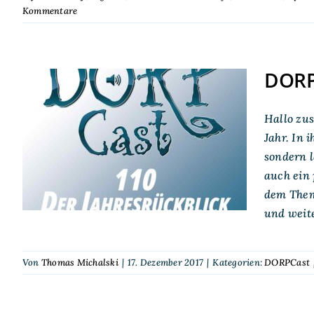
Kommentare
DORPC
Hallo zus
DORPCast 110: Der
Jahr. In 
Jahresrückblick 2017
sondern l
auch ein 
dem Thema
und weit
Von
Thomas Michalski
|
17. Dezember 2017
|
Kategorien:
DORPCast