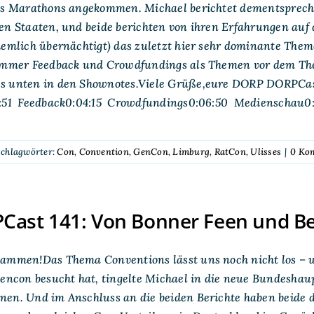
ses Marathons angekommen. Michael berichtet dementsprech
en Staaten, und beide berichten von ihren Erfahrungen auf
iemlich übernächtigt) das zuletzt hier sehr dominante Them
 immer Feedback und Crowdfundings als Themen vor dem Th
s unten in den Shownotes.Viele Grüße,eure DORP DORPCast
1:51 Feedback0:04:15 Crowdfundings0:06:50 Medienschau0
chlagwörter:
Con
,
Convention
,
GenCon
,
Limburg
,
RatCon
,
Ulisses
|
0 Ko
ast 141: Von Bonner Feen und Be
sammen!Das Thema Conventions lässt uns noch nicht los –
eencon besucht hat, tingelte Michael in die neue Bundeshau
nen. Und im Anschluss an die beiden Berichte haben beide