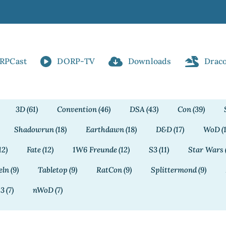
RPCast
DORP-TV
Downloads
Drac
3D
(61)
Convention
(46)
DSA
(43)
Con
(39)
Shadowrun
(18)
Earthdawn
(18)
D&D
(17)
WoD
(
12)
Fate
(12)
1W6 Freunde
(12)
S3
(11)
Star Wars
eln
(9)
Tabletop
(9)
RatCon
(9)
Splittermond
(9)
13
(7)
nWoD
(7)