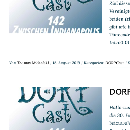
Zwischen Indianapolis
Ziel die
Vereinigt
und Limburg
beiden (z
gibt wie
Timecode
Intro0:0
Von
Thomas Michalski
|
18. August 2019
|
Kategorien:
DORPCast
|
S
DORPC
DORPCast 141: Von
Hallo zu
Bonner Feen und
die 30. F
beizuwoh
Berliner Ratten