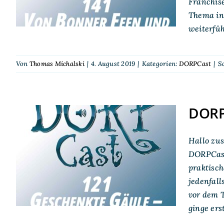
Franchis
Thema in
weiterfü
Von
Thomas Michalski
|
4. August 2019
|
Kategorien:
DORPCast
|
S
DORPC
DORPCast 121:
Hallo zu
Geschenkte Gäule –
DORPCast 
praktisc
Von Schnellstartern
jedenfall
vor dem T
ginge ers