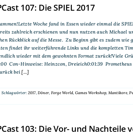
ast 107: Die SPIEL 2017
sammen!Letzte Woche fand in Essen wieder einmal die SPIE
ereits zahlreich erschienen und nun nutzen auch Michael u
chen Rückblick auf die Messe. Zu Beginn gibt es zudem wie
ten findet ihr weiterführende Links und die kompletten Ti
 endlich wieder mit dem gewohnten Format zurück!Viele Gr
1:00 Con-Hinweise: Heinzcon, Dreieich0:01:39 Prometheus
urück bei
[...]
|
Schlagwörter:
2017
,
Döner
,
Forge World
,
Games Workshop
,
Mantikore
,
P
ast 103: Die Vor- und Nachteile v