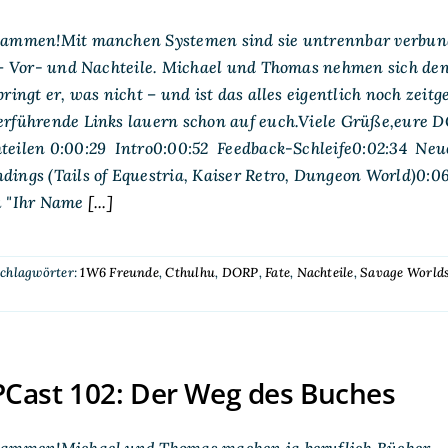
sammen!Mit manchen Systemen sind sie untrennbar verbunde
t – Vor- und Nachteile. Michael und Thomas nehmen sich de
bringt er, was nicht – und ist das alles eigentlich noch zeit
erführende Links lauern schon auf euch.Viele Grüße,eure 
teilen 0:00:29 Intro0:00:52 Feedback-Schleife0:02:34 Neu
ings (Tails of Equestria, Kaiser Retro, Dungeon World)0:
 "Ihr Name
[...]
chlagwörter:
1W6 Freunde
,
Cthulhu
,
DORP
,
Fate
,
Nachteile
,
Savage World
Cast 102: Der Weg des Buches
sammen!Michael und Thomas machen ja beruflich Bücher – ab