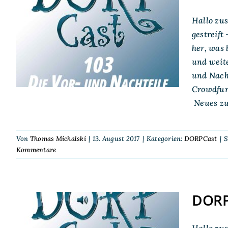
DORPCast 103: Die Vor-
Hallo zu
und Nachteile von Vor-
gestreif
her, was 
und Nachteilen
und weit
und Nach
Crowdfund
Neues zu
Von
Thomas Michalski
|
13. August 2017
|
Kategorien:
DORPCast
|
S
Kommentare
DORP
Hallo zu