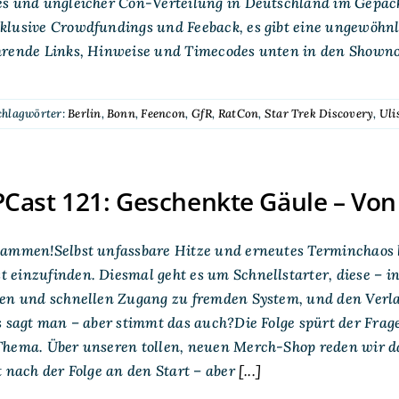
es und ungleicher Con-Verteilung in Deutschland im Gepäck
klusive Crowdfundings und Feeback, es gibt eine ungewöhnl
hrende Links, Hinweise und Timecodes unten in den Shown
chlagwörter:
Berlin
,
Bonn
,
Feencon
,
GfR
,
RatCon
,
Star Trek Discovery
,
Uli
ast 121: Geschenkte Gäule – Von 
sammen!Selbst unfassbare Hitze und erneutes Terminchaos 
einzufinden. Diesmal geht es um Schnellstarter, diese – in
hen und schnellen Zugang zu fremden System, und den Verl
s sagt man – aber stimmt das auch?Die Folge spürt der Frag
hema. Über unseren tollen, neuen Merch-Shop reden wir dab
t nach der Folge an den Start – aber
[...]