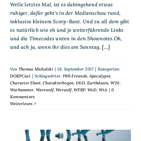
Welle letztes Mal, ist es dahingehend etwas
ruhiger, dafür geht's in der Medienschau rund,
inklusive kleinem Scorp-Rant. Und zu all dem gibt
es natürlich wie eh und je weiterführende Links
und die Timecodes unten in den Shownotes.Oh,
und ach ja, wenn ihr dies am Sonntag,
[...]
Von
Thomas Michalski
|
24. September 2017
|
Kategorien:
DORPCast
|
Schlagwörter:
1W6 Freunde
,
Apocalypse
,
Character Sheet
,
Charakterbogen
,
D&D
,
Earthdawn
,
W20
,
Warhammer
,
Werewolf
,
Werwolf
,
WFRP
,
WoD
,
WtA
|
0
Kommentare
Weiterlesen