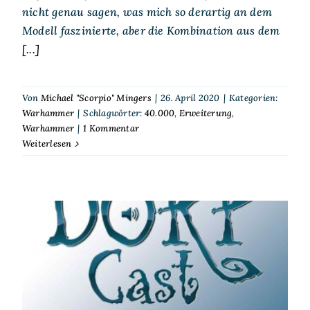
nicht genau sagen, was mich so derartig an dem
Modell faszinierte, aber die Kombination aus dem
[...]
Von
Michael "Scorpio" Mingers
|
26. April 2020
|
Kategorien:
Warhammer
|
Schlagwörter:
40.000
,
Erweiterung
,
Warhammer
|
1 Kommentar
Weiterlesen
DORPCast 138: Aber was,
wenn man nicht gut ist in
seinem Spiel?