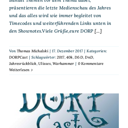
Bündel Themen vor dem Thema dabei,
präsentieren die letzte Medienschau des Jahres
und das alles wird wie immer begleitet von
Timecodes und weiterführenden Links unten in
den Shownotes.Viele Grüße,eure DORP
[...]
Von
Thomas Michalski
|
17. Dezember 2017
|
Kategorien:
DORPCast
|
Schlagwörter:
2017
,
40k
,
D&D
,
DnD
,
Jahresrückblick
,
Ulisses
,
Warhammer
|
0 Kommentare
Weiterlesen
DORPCast 106: Der