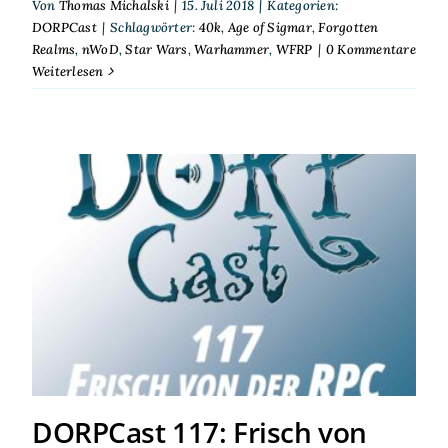
Von
Thomas Michalski
|
15. Juli 2018
|
Kategorien:
DORPCast
|
Schlagwörter:
40k
,
Age of Sigmar
,
Forgotten
Realms
,
nWoD
,
Star Wars
,
Warhammer
,
WFRP
|
0 Kommentare
Weiterlesen
DORPCast 117: Frisch von
der RPC 2018
DORPCast 117: Frisch von