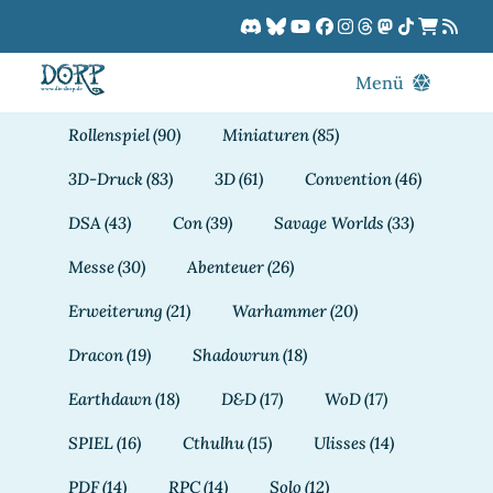
Zum
Inhalt
springen
Menü
Blog
Rollenspiel
(90)
Miniaturen
(85)
DORPCast
3D-Druck
(83)
3D
(61)
Convention
(46)
DORP-TV
DSA
(43)
Con
(39)
Savage Worlds
(33)
Downloads
Messe
(30)
Abenteuer
(26)
Dracon
Erweiterung
(21)
Warhammer
(20)
Patreon
Dracon
(19)
Shadowrun
(18)
Kalender
Earthdawn
(18)
D&D
(17)
WoD
(17)
SPIEL
(16)
Cthulhu
(15)
Ulisses
(14)
PDF
(14)
RPC
(14)
Solo
(12)