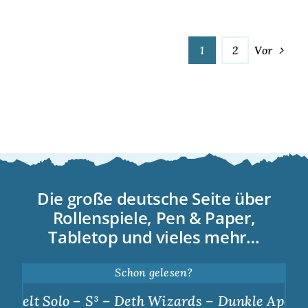
1
2
Vor
Die große deutsche Seite über
Rollenspiele, Pen & Paper,
Tabletop und vieles mehr…
Schon gelesen?
o – S³ – Deth Wizards – Dunkle Apotheose
|
S