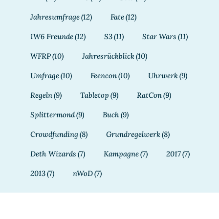
Jahresumfrage
(12)
Fate
(12)
1W6 Freunde
(12)
S3
(11)
Star Wars
(11)
WFRP
(10)
Jahresrückblick
(10)
Umfrage
(10)
Feencon
(10)
Uhrwerk
(9)
Regeln
(9)
Tabletop
(9)
RatCon
(9)
Splittermond
(9)
Buch
(9)
Crowdfunding
(8)
Grundregelwerk
(8)
Deth Wizards
(7)
Kampagne
(7)
2017
(7)
2013
(7)
nWoD
(7)