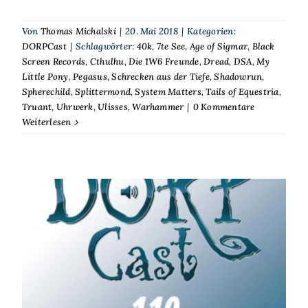
Von
Thomas Michalski
|
20. Mai 2018
|
Kategorien:
DORPCast
|
Schlagwörter:
40k
,
7te See
,
Age of Sigmar
,
Black
Screen Records
,
Cthulhu
,
Die 1W6 Freunde
,
Dread
,
DSA
,
My
Little Pony
,
Pegasus
,
Schrecken aus der Tiefe
,
Shadowrun
,
Spherechild
,
Splittermond
,
System Matters
,
Tails of Equestria
,
Truant
,
Uhrwerk
,
Ulisses
,
Warhammer
|
0 Kommentare
Weiterlesen
DORPCast 110: Der
Jahresrückblick 2017