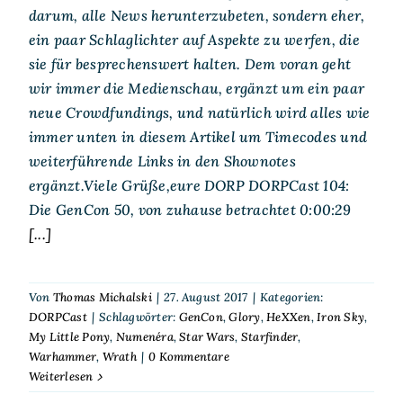
darum, alle News herunterzubeten, sondern eher,
ein paar Schlaglichter auf Aspekte zu werfen, die
sie für besprechenswert halten. Dem voran geht
wir immer die Medienschau, ergänzt um ein paar
neue Crowdfundings, und natürlich wird alles wie
immer unten in diesem Artikel um Timecodes und
weiterführende Links in den Shownotes
ergänzt.Viele Grüße,eure DORP DORPCast 104:
Die GenCon 50, von zuhause betrachtet 0:00:29
[...]
Von
Thomas Michalski
|
27. August 2017
|
Kategorien:
DORPCast
|
Schlagwörter:
GenCon
,
Glory
,
HeXXen
,
Iron Sky
,
My Little Pony
,
Numenéra
,
Star Wars
,
Starfinder
,
Warhammer
,
Wrath
|
0 Kommentare
Weiterlesen