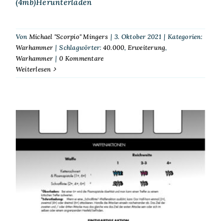
(4mb)Herunterladen
Von
Michael "Scorpio" Mingers
|
3. Oktober 2021
|
Kategorien:
Warhammer
|
Schlagwörter:
40.000
,
Erweiterung
,
Warhammer
|
0 Kommentare
Weiterlesen
Blackstone Fortress – Gor
Halfhorn als Erforscher