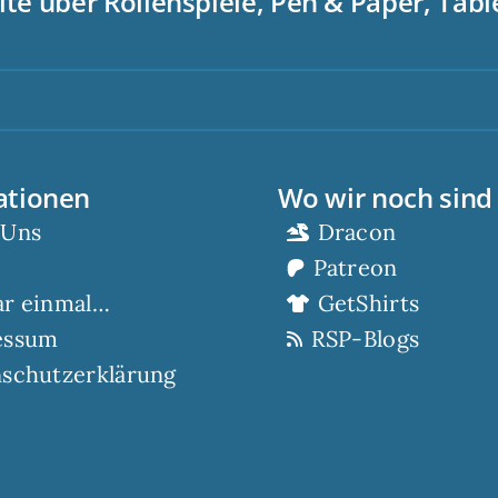
ite über Rollenspiele, Pen & Paper, Tab
Sc
ationen
Wo wir noch sind
 Uns
Dracon
Patreon
ar einmal…
GetShirts
essum
RSP-Blogs
schutzerklärung