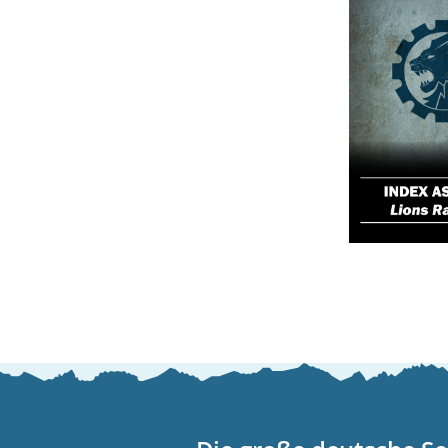
IndexA
– L
Ram