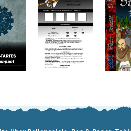
Blackstone
Fortress –
startes
Warh
Gor Halfhorn
ions
2nd 
als
pant
dem 
Erforscher