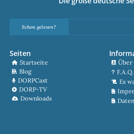
Die große deutsche Se
Schon gelesen?
Seiten
Inform
Startseite
Über
Blog
F.A.Q.
DORPCast
Es w
DORP-TV
Impr
Downloads
Daten