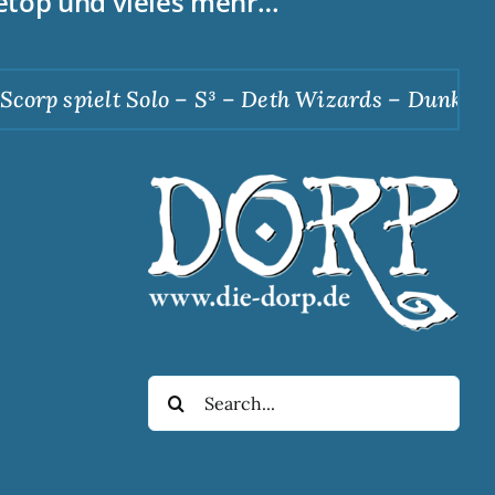
letop und vieles mehr…
orp spielt Solo – S³ – Deth Wizards – Dunkle Ap
Suche
nach: