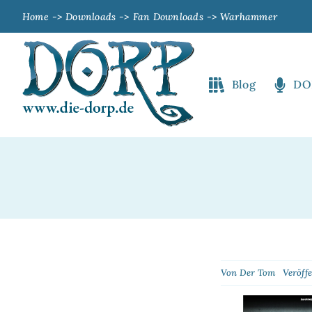
Zum
Home
Downloads
Fan Downloads
Warhammer
Inhalt
springen
Blog
DO
Von
Der Tom
Veröffe