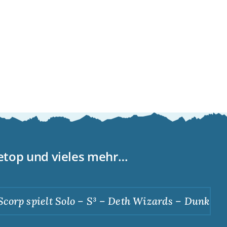
letop und vieles mehr…
p spielt Solo – S³ – Deth Wizards – Dunkle Apot