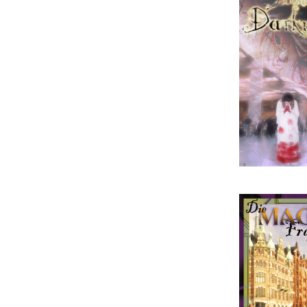
nWo
Scou
Dark
oWoD 
Mag
Frag