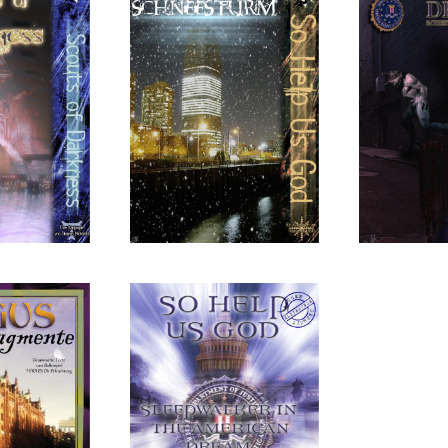
D –
nW
nWoD – Der
ts of
Gehei
Schneesturm
ness
des
oWoD – So
Help Us God:
– Die
Sleepwalkers
us-
in the
mente