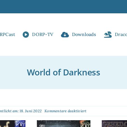
RPCast
DORP-TV
Downloads
Drac
World of Darkness
für
ntlicht am: 18. Juni 2022
Kommentare deaktiviert
World
of
Darkness