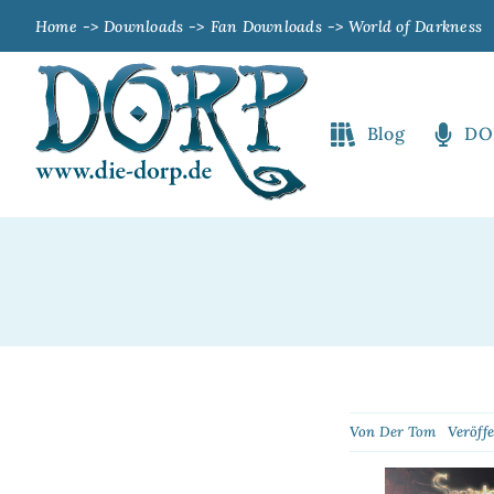
Zum
Home
Downloads
Fan Downloads
World of Darkness
Inhalt
springen
Blog
DO
Von
Der Tom
Veröffe