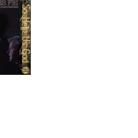
oD –
mnisse
 FBI