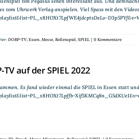
llenspiel von Pegasus sehen interessant aus. Und demnächs
es vom Uhrwerk Verlag anspielen. Viel Spass mit den Vid
=playlist&list=PL_x8HOXt7LpfWE4jdcptsDeLo-D3p5PYf&v=
ter:
DORP-TV
,
Essen
,
Messe
,
Rollenspiel
,
SPIEL
|
0 Kommentare
TV auf der SPIEL 2022
sammen. Es fand wieder einmal die SPIEL in Essen statt u
=playlist&list=PL_x8HOXt7Lpffb-Xif5KMCq8n_G5dKUe1&v