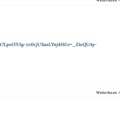
Weiterlesen
Xt7LpeO7t5g-zv0cjUSasLYnj4H&v=_ZioQUAy-
Weiterlesen