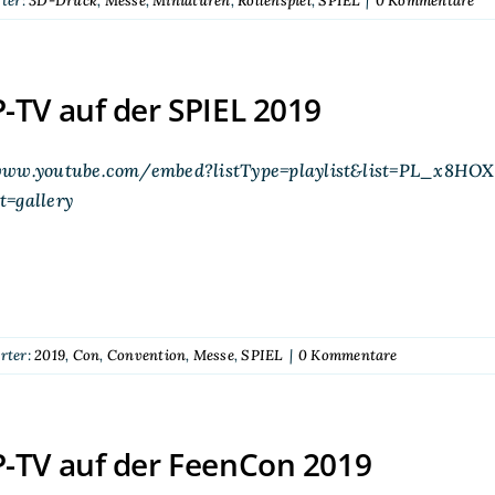
ter:
3D-Druck
,
Messe
,
Miniaturen
,
Rollenspiel
,
SPIEL
|
0 Kommentare
TV auf der SPIEL 2019
www.youtube.com/embed?listType=playlist&list=PL_x8HO
t=gallery
rter:
2019
,
Con
,
Convention
,
Messe
,
SPIEL
|
0 Kommentare
-TV auf der FeenCon 2019