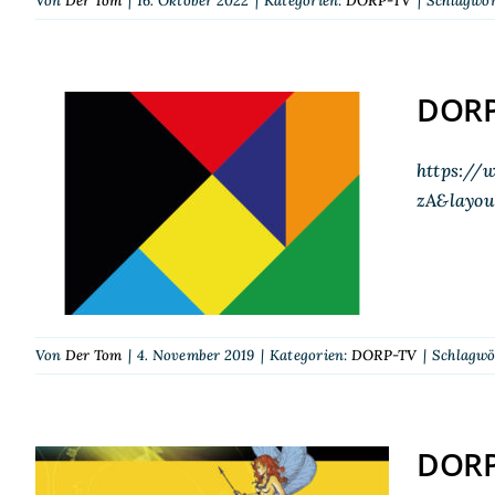
Von
Der Tom
|
16. Oktober 2022
|
Kategorien:
DORP-TV
|
Schlagwör
DORP-
https://
DORP-TV auf der SPIEL
zA&layou
2019
Von
Der Tom
|
4. November 2019
|
Kategorien:
DORP-TV
|
Schlagwö
DORP