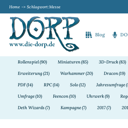
Zum
Home
Schlagwort:
Messe
Inhalt
springen
Blog
DO
Rollenspiel
(90)
Miniaturen
(85)
3D-Druck
(83)
Erweiterung
(21)
Warhammer
(20)
Dracon
(19)
PDF
(14)
RPC
(14)
Solo
(12)
Jahresumfrage
(
Umfrage
(10)
Feencon
(10)
Uhrwerk
(9)
Reg
Deth Wizards
(7)
Kampagne
(7)
2017
(7)
20