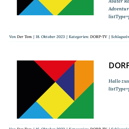
Avater Ro
Adventur
listType
Von
Der Tom
|
18. Oktober 2023
|
Kategorien:
DORP-TV
|
Schlagwör
DORP-
Hallo zu
DORP-TV auf der SPIEL
listType
2022