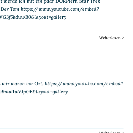
t werde ich mit ein paar DORPlern Star Trek
eosDer Tom https://www.youtube.com/embed?
WG3f5kduwB0&layout=gallery
Weiterlesen
nd wir waren vor Ort. https://www.youtube.com/embed?
=o9mw1wVJpGE&layout=gallery