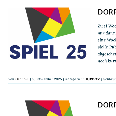
DORP-
Zwei Woch
DORP-TV auf der SPIEL
mir dann 
25 in Essen
eine Woch
vielle Pu
abgesehe
noch kurz
Von
Der Tom
|
10. November 2025
|
Kategorien:
DORP-TV
|
Schlagw
DORP-