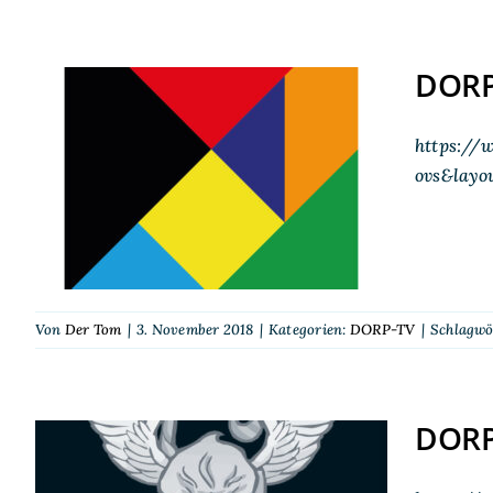
DORP-
https://
DORP-TV auf der SPIEL
ovs&layo
2018
Von
Der Tom
|
3. November 2018
|
Kategorien:
DORP-TV
|
Schlagwö
DORP