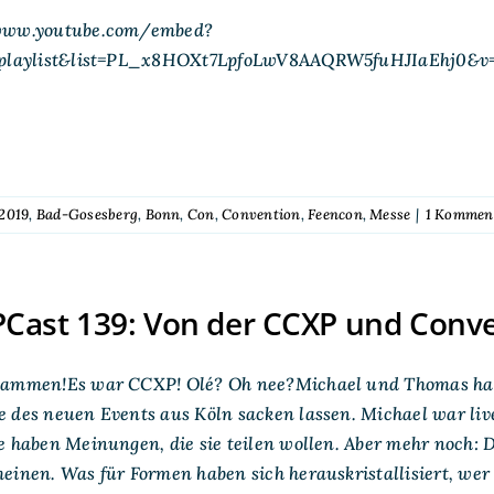
www.youtube.com/embed?
=playlist&list=PL_x8HOXt7LpfoLwV8AAQRW5fuHJIaEhj0&v
2019
,
Bad-Gosesberg
,
Bonn
,
Con
,
Convention
,
Feencon
,
Messe
|
1 Kommen
Cast 139: Von der CCXP und Conve
sammen!Es war CCXP! Olé? Oh nee?Michael und Thomas hab
 des neuen Events aus Köln sacken lassen. Michael war live 
e haben Meinungen, die sie teilen wollen. Aber mehr noch:
einen. Was für Formen haben sich herauskristallisiert, wer p