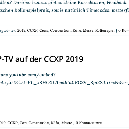
ollen? Darüber hinaus gibt es kleine Korrekturen, Feedbac
chen Rollenspielpreis, sowie natürlich Timecodes, weiterf
agwörter:
2019
,
CCXP
,
Cons
,
Convention
,
Köln
,
Messe
,
Rollenspiel
|
0 Ko
-TV auf der CCXP 2019
www.youtube.com/embed?
=playlist&list=PL_x8HOXt7Lpdhta0RO2V_8jn2SdIrGvNi&v=
019
,
CCXP
,
Con
,
Convention
,
Köln
,
Messe
|
0 Kommentare