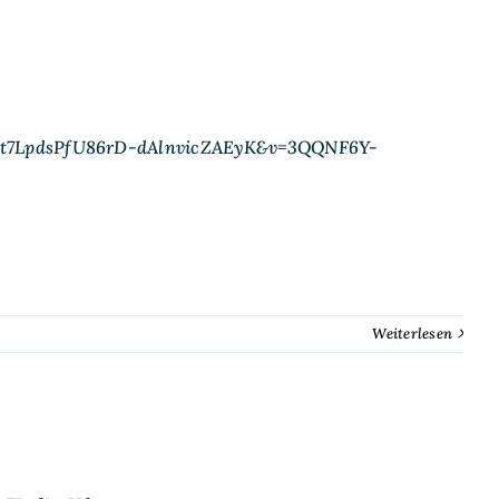
OXt7LpdsPfU86rD-dAlnvicZAEyK&v=3QQNF6Y-
Weiterlesen