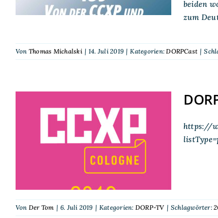
beiden w
zum Deuts
Von
Thomas Michalski
|
14. Juli 2019
|
Kategorien:
DORPCast
|
Schl
DORP
https://
DORP-TV auf der CCXP
listType
2019
Von
Der Tom
|
6. Juli 2019
|
Kategorien:
DORP-TV
|
Schlagwörter:
2