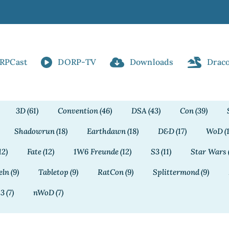
RPCast
DORP-TV
Downloads
Drac
3D
(61)
Convention
(46)
DSA
(43)
Con
(39)
Shadowrun
(18)
Earthdawn
(18)
D&D
(17)
WoD
(
12)
Fate
(12)
1W6 Freunde
(12)
S3
(11)
Star Wars
eln
(9)
Tabletop
(9)
RatCon
(9)
Splittermond
(9)
13
(7)
nWoD
(7)