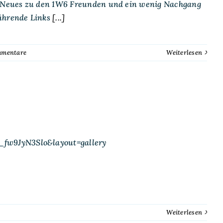
k, Neues zu den 1W6 Freunden und ein wenig Nachgang
ührende Links
[...]
mmentare
Weiterlesen
_fw9JyN3Slo&layout=gallery
Weiterlesen