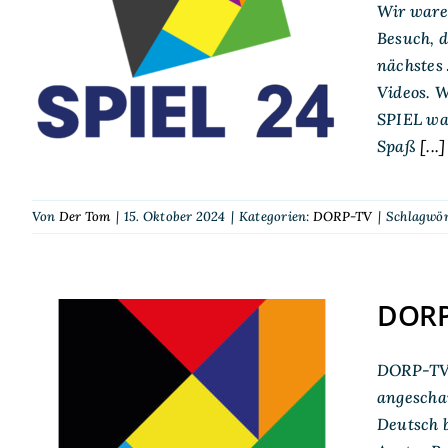
Wir waren
DORP-TV auf der SPIEL
Besuch, d
24 in Essen
nächstes 
Videos. W
SPIEL war
Spaß
[...]
Von
Der Tom
|
15. Oktober 2024
|
Kategorien:
DORP-TV
|
Schlagwör
DORP-
DORP-TV 
DORP-TV auf der SPIEL
angeschau
2023
Deutsch b