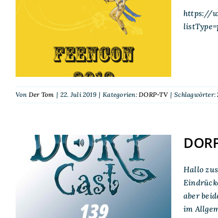
https://
DORP-TV auf der
listType
FeenCon 2019
Von
Der Tom
|
22. Juli 2019
|
Kategorien:
DORP-TV
|
Schlagwörter:
DORP
DORPCast 139: Von der
Hallo zu
CCXP und Conventions
Eindrücke
aber beid
im Allgemeinen
im Allgem