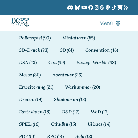
Zum
Inhalt
springen
Menü
Blog
Rollenspiel
(90)
Miniaturen
(85)
DORPCast
3D-Druck
(83)
3D
(61)
Convention
(46)
DORP-TV
DSA
(43)
Con
(39)
Savage Worlds
(33)
Downloads
Messe
(30)
Abenteuer
(26)
Dracon
Erweiterung
(21)
Warhammer
(20)
Patreon
Dracon
(19)
Shadowrun
(18)
Kalender
Earthdawn
(18)
D&D
(17)
WoD
(17)
SPIEL
(16)
Cthulhu
(15)
Ulisses
(14)
PDF
(14)
RPC
(14)
Solo
(12)