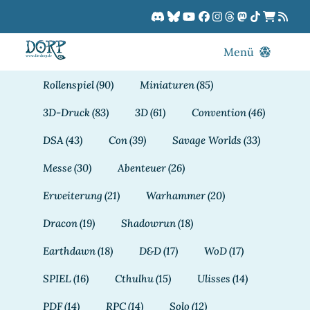
Zum
Inhalt
springen
Menü
Blog
Rollenspiel
(90)
Miniaturen
(85)
DORPCast
3D-Druck
(83)
3D
(61)
Convention
(46)
DORP-TV
DSA
(43)
Con
(39)
Savage Worlds
(33)
Downloads
Messe
(30)
Abenteuer
(26)
Dracon
Erweiterung
(21)
Warhammer
(20)
Patreon
Dracon
(19)
Shadowrun
(18)
Kalender
Earthdawn
(18)
D&D
(17)
WoD
(17)
SPIEL
(16)
Cthulhu
(15)
Ulisses
(14)
PDF
(14)
RPC
(14)
Solo
(12)