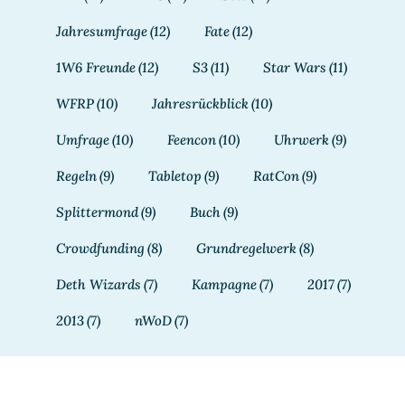
Jahresumfrage
(12)
Fate
(12)
1W6 Freunde
(12)
S3
(11)
Star Wars
(11)
WFRP
(10)
Jahresrückblick
(10)
Umfrage
(10)
Feencon
(10)
Uhrwerk
(9)
Regeln
(9)
Tabletop
(9)
RatCon
(9)
Splittermond
(9)
Buch
(9)
Crowdfunding
(8)
Grundregelwerk
(8)
Deth Wizards
(7)
Kampagne
(7)
2017
(7)
2013
(7)
nWoD
(7)