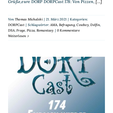
Grüße,eure DORP DORPCast 178: Von Pizzen,
[...]
Von
Thomas Michalski
|
21. März 2021
|
Kategorien:
DORPCast
|
Schlagwörter:
AMA
,
Befragung
,
Cowboy
,
Delfin
,
DSA
,
Frage
,
Pizza
,
Romantasy
|
0 Kommentare
Weiterlesen
DORPCast 174: Endlich
wieder über uns reden