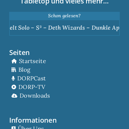
Tabletop und vieles mehr…
Schon gelesen?
S³ – Deth Wizards – Dunkle Apotheose
|
Scorp
Seiten
Startseite
Blog
DORPCast
DORP-TV
Downloads
Informationen
Über Uns