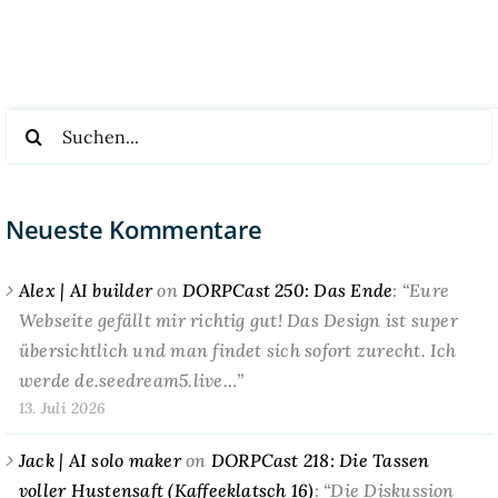
Suche
nach:
Neueste Kommentare
Alex | AI builder
on
DORPCast 250: Das Ende
: “
Eure
Webseite gefällt mir richtig gut! Das Design ist super
übersichtlich und man findet sich sofort zurecht. Ich
werde de.seedream5.live…
”
13. Juli 2026
Jack | AI solo maker
on
DORPCast 218: Die Tassen
voller Hustensaft (Kaffeeklatsch 16)
: “
Die Diskussion