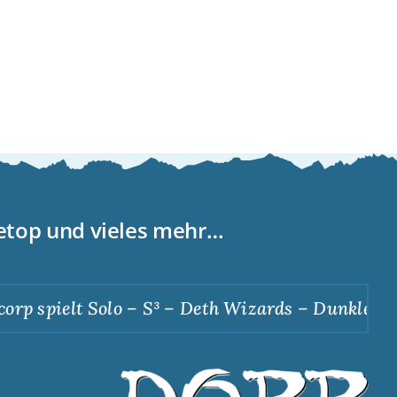
letop und vieles mehr…
p spielt Solo – S³ – Deth Wizards – Dunkle Apot