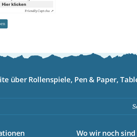
Hier klicken
Friendly
Captcha ⇗
ite über Rollenspiele, Pen & Paper, Tab
Scor
ationen
Wo wir noch sind