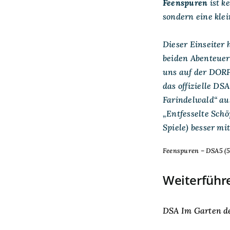
Feenspuren
ist k
sondern eine klein
Dieser Einseiter hi
beiden Abenteuer
uns auf der DORP
das offizielle DS
Farindelwald“ au
„Entfesselte Schö
Spiele) besser mi
Feenspuren – DSA5 (
Weiterführ
DSA Im Garten d