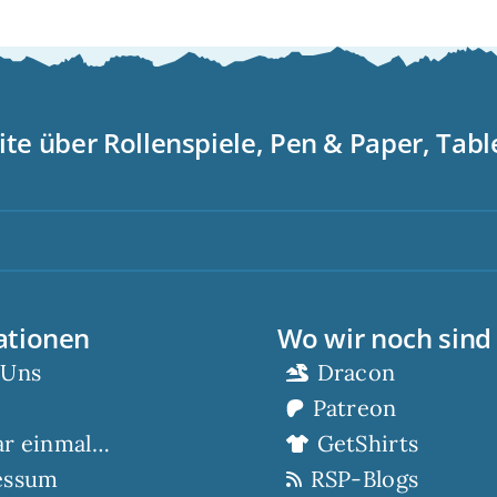
ite über Rollenspiele, Pen & Paper, Tab
S
ationen
Wo wir noch sind
 Uns
Dracon
Patreon
ar einmal…
GetShirts
essum
RSP-Blogs