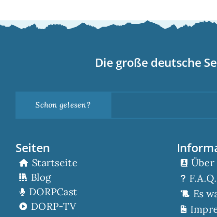
Die große deutsche Se
Schon gelesen?
Seiten
Inform
Startseite
Über
Blog
F.A.Q.
DORPCast
Es w
DORP-TV
Impr