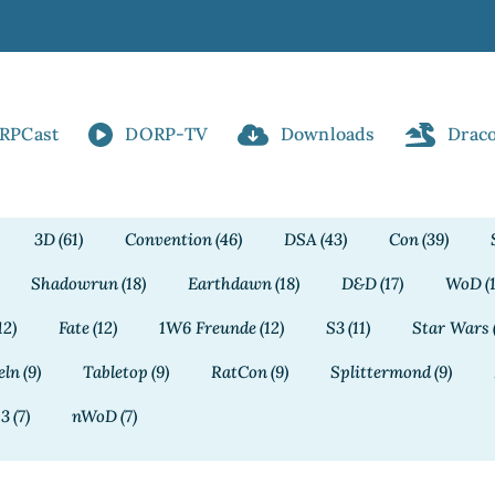
RPCast
DORP-TV
Downloads
Drac
3D
(61)
Convention
(46)
DSA
(43)
Con
(39)
Shadowrun
(18)
Earthdawn
(18)
D&D
(17)
WoD
(
12)
Fate
(12)
1W6 Freunde
(12)
S3
(11)
Star Wars
eln
(9)
Tabletop
(9)
RatCon
(9)
Splittermond
(9)
13
(7)
nWoD
(7)