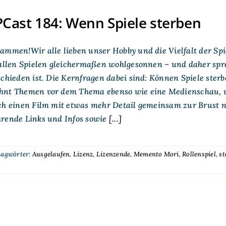
Cast 184: Wenn Spiele sterben
ammen!Wir alle lieben unser Hobby und die Vielfalt der Spi
t allen Spielen gleichermaßen wohlgesonnen – und daher sp
schieden ist. Die Kernfragen dabei sind: Können Spiele st
nt Themen vor dem Thema ebenso wie eine Medienschau, wobe
ch einen Film mit etwas mehr Detail gemeinsam zur Brust n
rende Links und Infos sowie
[...]
lagwörter:
Ausgelaufen
,
Lizenz
,
Lizenzende
,
Memento Mori
,
Rollenspiel
,
st