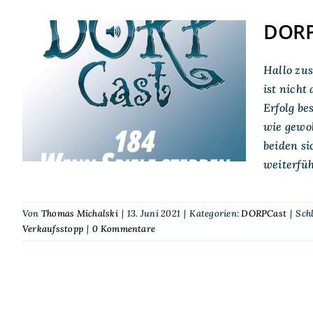
DORP
Hallo zus
DORPCast 184: Wenn
ist nich
Spiele sterben
Erfolg be
wie gewoh
beiden si
weiterfüh
Von
Thomas Michalski
|
13. Juni 2021
|
Kategorien:
DORPCast
|
Sch
Verkaufsstopp
|
0 Kommentare