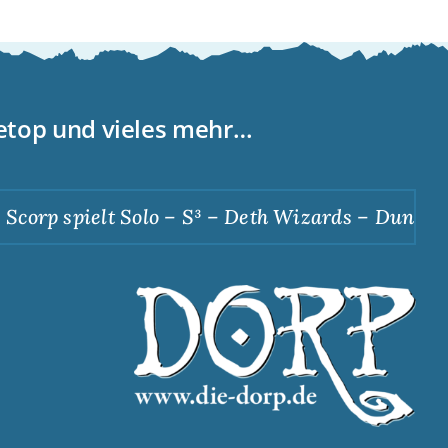
letop und vieles mehr…
corp spielt Solo – S³ – Deth Wizards – Dunkle A