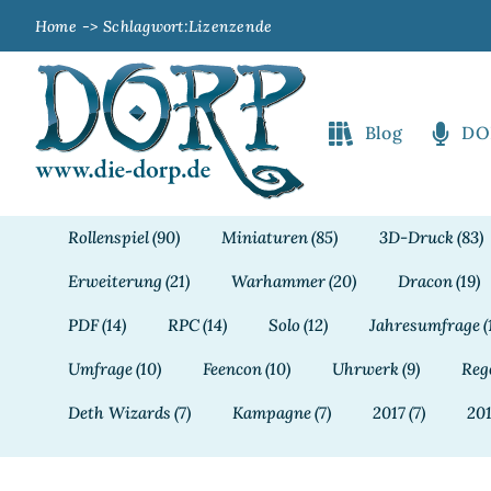
Zum
Home
Schlagwort:
Lizenzende
Inhalt
springen
Blog
DO
Rollenspiel
(90)
Miniaturen
(85)
3D-Druck
(83)
Erweiterung
(21)
Warhammer
(20)
Dracon
(19)
PDF
(14)
RPC
(14)
Solo
(12)
Jahresumfrage
(
Umfrage
(10)
Feencon
(10)
Uhrwerk
(9)
Reg
Deth Wizards
(7)
Kampagne
(7)
2017
(7)
20