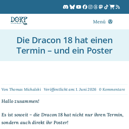
Zum
Inhalt
springen
Menü
Blog
Die Dracon 18 hat einen
DORPCast
Termin – und ein Poster
DORP-TV
Downloads
Dracon
Patreon
o
Von
Thomas Michalski
Veröffentlicht am: 1. Juni 2026
0 Kommentare
Di
Kalender
D
Hallo zusammen!
18
ha
ei
Es ist soweit – die Dracon 18 hat nicht nur ihren Termin,
Te
sondern auch direkt ihr Poster!
–
u