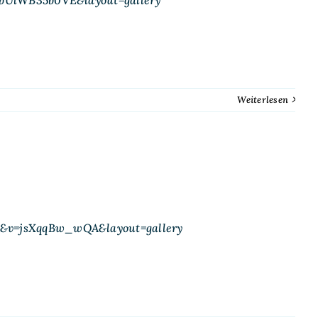
Weiterlesen
&v=jsXqqBw_wQA&layout=gallery