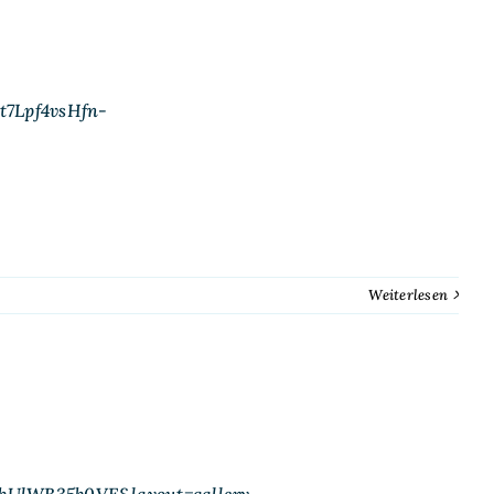
t7Lpf4vsHfn-
Weiterlesen
=bUlWB35b0VE&layout=gallery