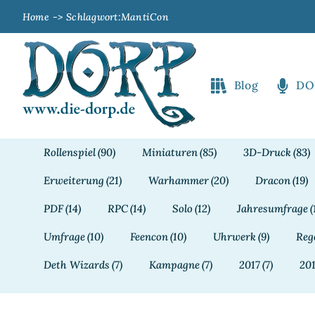
Zum
Home
Schlagwort:
MantiCon
Inhalt
springen
Blog
DO
Rollenspiel
(90)
Miniaturen
(85)
3D-Druck
(83)
Erweiterung
(21)
Warhammer
(20)
Dracon
(19)
PDF
(14)
RPC
(14)
Solo
(12)
Jahresumfrage
(
Umfrage
(10)
Feencon
(10)
Uhrwerk
(9)
Reg
Deth Wizards
(7)
Kampagne
(7)
2017
(7)
20