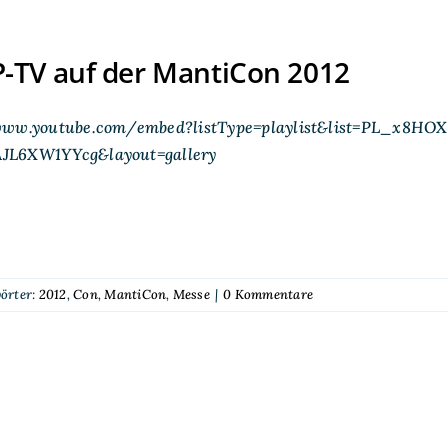
-TV auf der MantiCon 2012
www.youtube.com/embed?listType=playlist&list=PL_x8HO
JL6XW1YYcg&layout=gallery
örter:
2012
,
Con
,
MantiCon
,
Messe
|
0 Kommentare