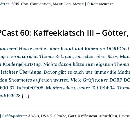
örter:
2015
,
Con
,
Convention
,
MantiCon
,
Messe
|
0 Kommentare
ast 60: Kaffeeklatsch III – Götter
sammen! Heute geht es über Kraut und Rüben im DORPCast
agen zum vorigen Thema Religion, sprechen über Rat-, Mant
 Kindergeburtstag. Nichts davon hätte zum eigenen Thema ge
 leichter Überlänge. Davor gibt es auch wie immer die Med
den Shownotes auf euch wartet. Viele Grüße,eure DORP DORP
:00:37 Intro0:01:05 Medienschau, erster Teil0:14:04 Tho
eil0:29:28
[...]
|
Schlagwörter:
AD&D
,
DSA 5
,
Glaube
,
Gott
,
Krähencon
,
MantiCon
,
Priest