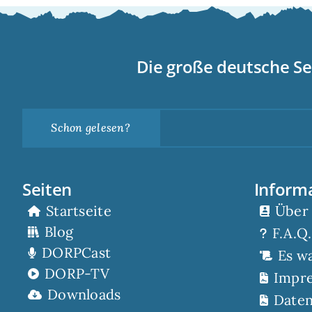
Die große deutsche Se
Schon gelesen?
Seiten
Inform
Startseite
Über
Blog
F.A.Q.
DORPCast
Es w
DORP-TV
Impr
Downloads
Daten