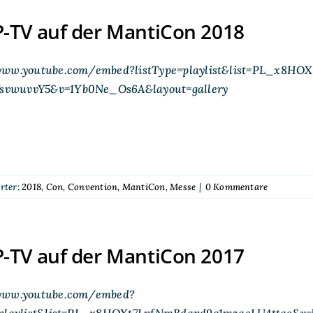
-TV auf der MantiCon 2018
www.youtube.com/embed?listType=playlist&list=PL_x8HOX
vwuvvY5&v=1Yb0Ne_Os6A&layout=gallery
rter:
2018
,
Con
,
Convention
,
MantiCon
,
Messe
|
0 Kommentare
-TV auf der MantiCon 2017
www.youtube.com/embed?
=playlist&list=PL_x8HOXt7LpfNmBdapd9q1mzaeLU4ttac&v