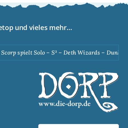
letop und vieles mehr…
p spielt Solo – S³ – Deth Wizards – Dunkle Apot
Suche