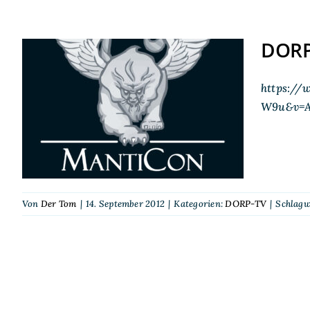
DORP
https://
DORP-TV auf der
W9u&v=A
MantiCon 2012
Von
Der Tom
|
14. September 2012
|
Kategorien:
DORP-TV
|
Schlagw