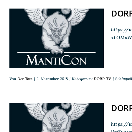
DORP
https://
DORP-TV auf der
xLOMuWs
MantiCon 2018
Von
Der Tom
|
2. November 2018
|
Kategorien:
DORP-TV
|
Schlagwö
DORP
https://
DORP-TV auf der
listType