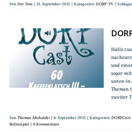
Von
Der Tom
|
13. September 2015
|
Kategorien:
DORP-TV
|
Schlagw
DORPC
DORPCast 60:
Hallo zu
Kaffeeklatsch III –
nachzutr
Götter, Ratten, wilde
und einen
Themen
sogar mit
unten in 
Themen 0
zweiter T
Von
Thomas Michalski
|
6. September 2015
|
Kategorien:
DORPCast
Rollenspiel
|
0 Kommentare