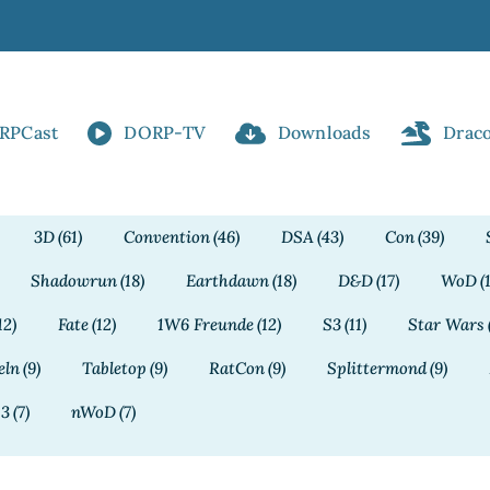
RPCast
DORP-TV
Downloads
Drac
3D
(61)
Convention
(46)
DSA
(43)
Con
(39)
Shadowrun
(18)
Earthdawn
(18)
D&D
(17)
WoD
(
12)
Fate
(12)
1W6 Freunde
(12)
S3
(11)
Star Wars
eln
(9)
Tabletop
(9)
RatCon
(9)
Splittermond
(9)
13
(7)
nWoD
(7)