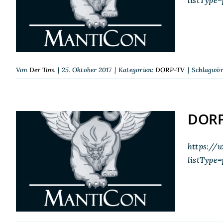
MantiCon 2017
Von
Der Tom
|
25. Oktober 2017
|
Kategorien:
DORP-TV
|
Schlagwör
DORP
https://
DORP-TV auf der
listTyp
MantiCon 2015