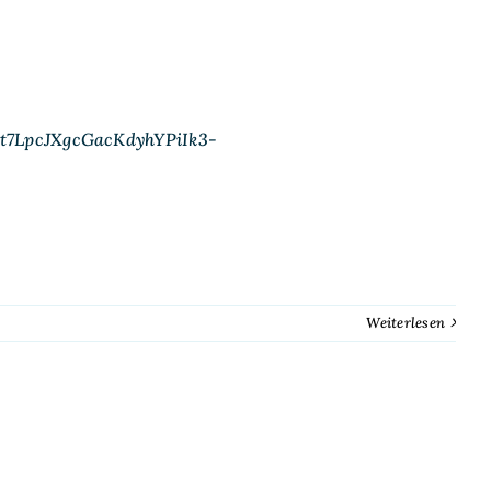
Xt7LpcJXgcGacKdyhYPiIk3-
Weiterlesen