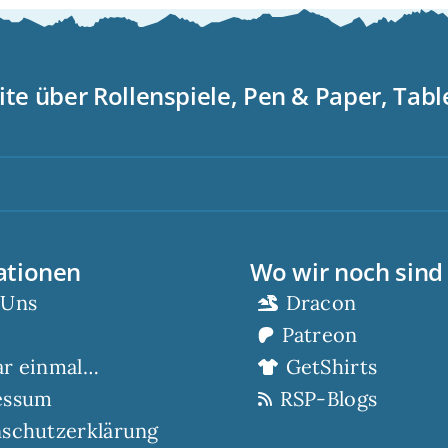
ite über Rollenspiele, Pen & Paper, Tab
Scor
ationen
Wo wir noch sind
 Uns
Dracon
Patreon
ar einmal…
GetShirts
essum
RSP-Blogs
schutzerklärung