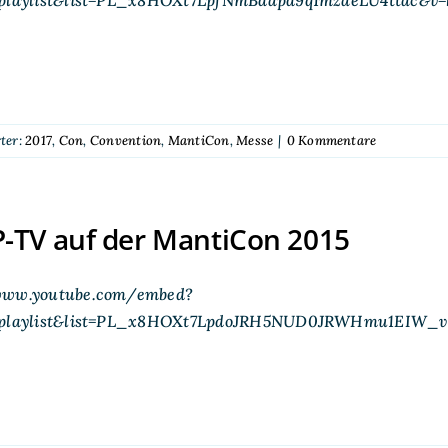
ter:
2017
,
Con
,
Convention
,
MantiCon
,
Messe
|
0 Kommentare
-TV auf der MantiCon 2015
www.youtube.com/embed?
e=playlist&list=PL_x8HOXt7LpdoJRH5NUD0JRWHmu1EIW_v