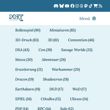
Zum
Inhalt
springen
Menü
Blog
Rollenspiel
(90)
Miniaturen
(85)
DORPCast
3D-Druck
(83)
3D
(61)
Convention
(46)
DORP-TV
DSA
(43)
Con
(39)
Savage Worlds
(33)
Downloads
Messe
(30)
Abenteuer
(26)
Dracon
Erweiterung
(21)
Warhammer
(20)
Patreon
Dracon
(19)
Shadowrun
(18)
Kalender
Earthdawn
(18)
D&D
(17)
WoD
(17)
SPIEL
(16)
Cthulhu
(15)
Ulisses
(14)
PDF
(14)
RPC
(14)
Solo
(12)