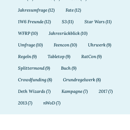
Jahresumfrage
(12)
Fate
(12)
1W6 Freunde
(12)
S3
(11)
Star Wars
(11)
WFRP
(10)
Jahresrückblick
(10)
Umfrage
(10)
Feencon
(10)
Uhrwerk
(9)
Regeln
(9)
Tabletop
(9)
RatCon
(9)
Splittermond
(9)
Buch
(9)
Crowdfunding
(8)
Grundregelwerk
(8)
Deth Wizards
(7)
Kampagne
(7)
2017
(7)
2013
(7)
nWoD
(7)