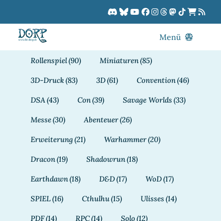
Zum
Inhalt
springen
Menü
Blog
Rollenspiel
(90)
Miniaturen
(85)
DORPCast
3D-Druck
(83)
3D
(61)
Convention
(46)
DORP-TV
DSA
(43)
Con
(39)
Savage Worlds
(33)
Downloads
Messe
(30)
Abenteuer
(26)
Dracon
Erweiterung
(21)
Warhammer
(20)
Patreon
Dracon
(19)
Shadowrun
(18)
Kalender
Earthdawn
(18)
D&D
(17)
WoD
(17)
SPIEL
(16)
Cthulhu
(15)
Ulisses
(14)
PDF
(14)
RPC
(14)
Solo
(12)