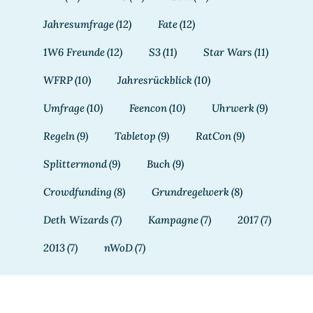
Jahresumfrage
(12)
Fate
(12)
1W6 Freunde
(12)
S3
(11)
Star Wars
(11)
WFRP
(10)
Jahresrückblick
(10)
Umfrage
(10)
Feencon
(10)
Uhrwerk
(9)
Regeln
(9)
Tabletop
(9)
RatCon
(9)
Splittermond
(9)
Buch
(9)
Crowdfunding
(8)
Grundregelwerk
(8)
Deth Wizards
(7)
Kampagne
(7)
2017
(7)
2013
(7)
nWoD
(7)