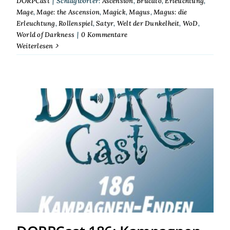
DORPCast
|
Schlagwörter:
Ascension
,
Brucato
,
Erleuchtung
,
Mage
,
Mage: the Ascension
,
Magick
,
Magus
,
Magus: die
Erleuchtung
,
Rollenspiel
,
Satyr
,
Welt der Dunkelheit
,
WoD
,
World of Darkness
|
0 Kommentare
Weiterlesen
DORPCast 186: Kampagnen-
Enden ohne Ende