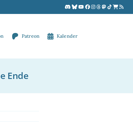
on
Patreon
Kalender
e Ende