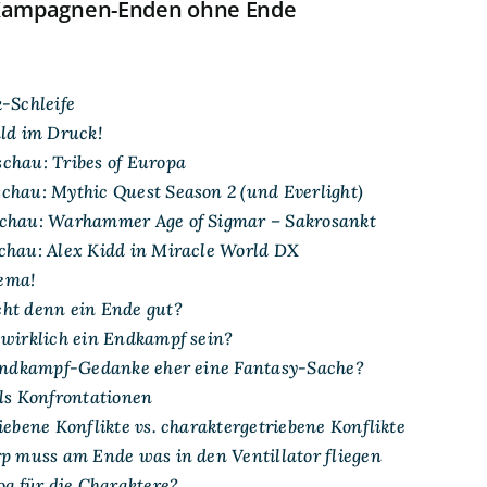
 Kampagnen-Enden ohne Ende
-Schleife
ald im Druck!
chau: Tribes of Europa
chau: Mythic Quest Season 2 (und Everlight)
schau: Warhammer Age of Sigmar – Sakrosankt
chau: Alex Kidd in Miracle World DX
ema!
ht denn ein Ende gut?
 wirklich ein Endkampf sein?
 Endkampf-Gedanke eher eine Fantasy-Sache?
als Konfrontationen
iebene Konflikte vs. charaktergetriebene Konflikte
rp muss am Ende was in den Ventillator fliegen
og für die Charaktere?