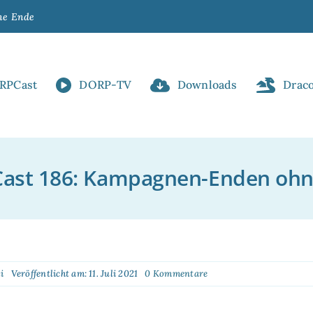
ne Ende
RPCast
DORP-TV
Downloads
Drac
ast 186: Kampagnen-Enden ohn
on
i
Veröffentlicht am: 11. Juli 2021
0 Kommentare
DORPCast
186:
!
Kampagnen-