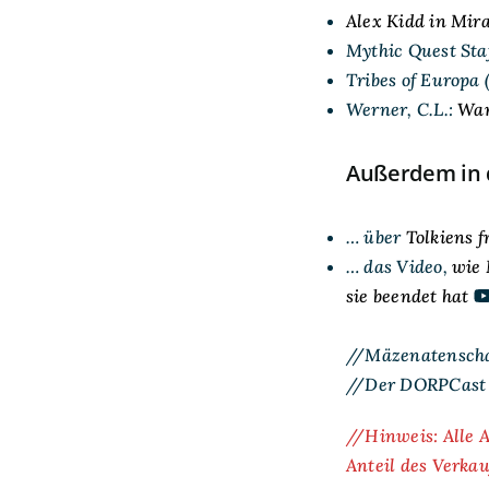
Alex Kidd in Mir
Mythic Quest Staf
Tribes of Europa 
Werner, C.L.:
War
Außerdem in 
… über
Tolkiens 
… das Video,
wie 
sie beendet hat
//Mäzenatenschau
//Der DORPCast g
//Hinweis: Alle A
Anteil des Verka