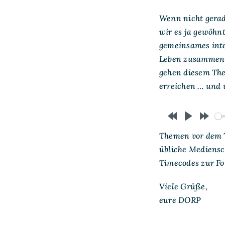
Wenn nicht gerade
wir es ja gewöhn
gemeinsames inte
Leben zusammentr
gehen diesem The
erreichen … und 
Rewind
Play
Forw
Themen vor dem T
10s
10s
übliche Mediensch
Timecodes zur Fo
Viele Grüße,
eure DORP