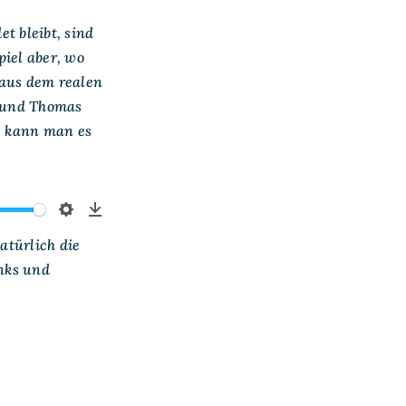
t bleibt, sind
piel aber, wo
 aus dem realen
l und Thomas
e kann man es
Settings
Download
atürlich die
inks und