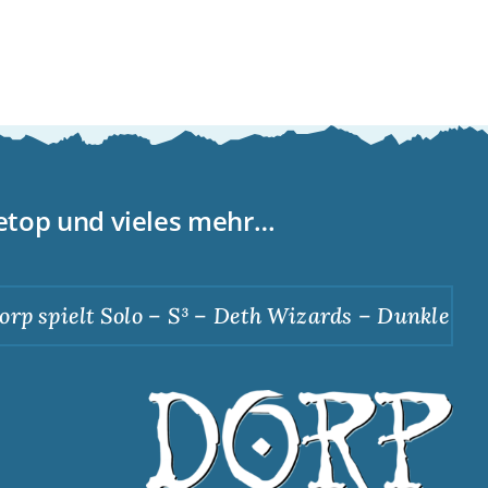
letop und vieles mehr…
pielt Solo – S³ – Deth Wizards – Dunkle Apotheo