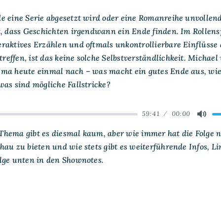
Enden
ohne
 eine Serie abgesetzt wird oder eine Romanreihe unvollende
Ende
t, dass Geschichten irgendwann ein Ende finden. Im Rollens
raktives Erzählen und oftmals unkontrollierbare Einflüsse
effen, ist das keine solche Selbstverständlichkeit. Michae
ma heute einmal nach – was macht ein gutes Ende aus, wi
was sind mögliche Fallstricke?
59:41
00:00
ard
Mute
hema gibt es diesmal kaum, aber wie immer hat die Folge n
au zu bieten und wie stets gibt es weiterführende Infos, L
lge unten in den Shownotes.