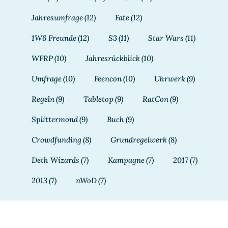
Jahresumfrage
(12)
Fate
(12)
1W6 Freunde
(12)
S3
(11)
Star Wars
(11)
WFRP
(10)
Jahresrückblick
(10)
Umfrage
(10)
Feencon
(10)
Uhrwerk
(9)
Regeln
(9)
Tabletop
(9)
RatCon
(9)
Splittermond
(9)
Buch
(9)
Crowdfunding
(8)
Grundregelwerk
(8)
Deth Wizards
(7)
Kampagne
(7)
2017
(7)
2013
(7)
nWoD
(7)