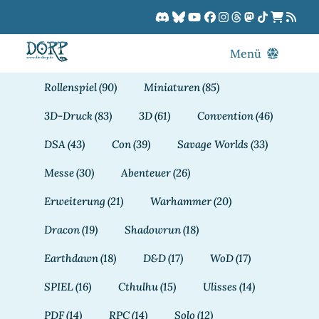
Zum
Inhalt
springen
Menü
Blog
Rollenspiel
(90)
Miniaturen
(85)
DORPCast
3D-Druck
(83)
3D
(61)
Convention
(46)
DORP-TV
DSA
(43)
Con
(39)
Savage Worlds
(33)
Downloads
Messe
(30)
Abenteuer
(26)
Dracon
Erweiterung
(21)
Warhammer
(20)
Patreon
Dracon
(19)
Shadowrun
(18)
Kalender
Earthdawn
(18)
D&D
(17)
WoD
(17)
SPIEL
(16)
Cthulhu
(15)
Ulisses
(14)
PDF
(14)
RPC
(14)
Solo
(12)