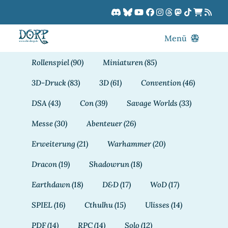
Zum
Inhalt
springen
Menü
Blog
Rollenspiel
(90)
Miniaturen
(85)
DORPCast
3D-Druck
(83)
3D
(61)
Convention
(46)
DORP-TV
DSA
(43)
Con
(39)
Savage Worlds
(33)
Downloads
Messe
(30)
Abenteuer
(26)
Dracon
Erweiterung
(21)
Warhammer
(20)
Patreon
Dracon
(19)
Shadowrun
(18)
Kalender
Earthdawn
(18)
D&D
(17)
WoD
(17)
SPIEL
(16)
Cthulhu
(15)
Ulisses
(14)
PDF
(14)
RPC
(14)
Solo
(12)