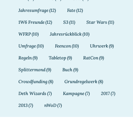
Jahresumfrage
(12)
Fate
(12)
1W6 Freunde
(12)
S3
(11)
Star Wars
(11)
WFRP
(10)
Jahresrückblick
(10)
Umfrage
(10)
Feencon
(10)
Uhrwerk
(9)
Regeln
(9)
Tabletop
(9)
RatCon
(9)
Splittermond
(9)
Buch
(9)
Crowdfunding
(8)
Grundregelwerk
(8)
Deth Wizards
(7)
Kampagne
(7)
2017
(7)
2013
(7)
nWoD
(7)