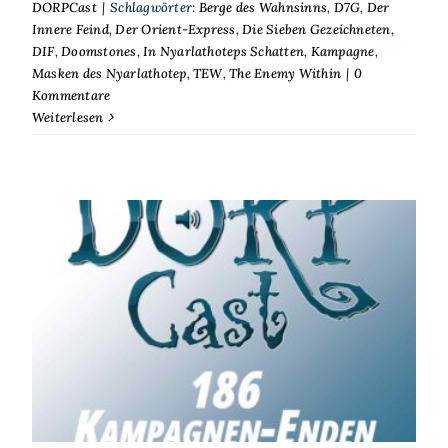
DORPCast
|
Schlagwörter:
Berge des Wahnsinns
,
D7G
,
Der
Innere Feind
,
Der Orient-Express
,
Die Sieben Gezeichneten
,
DIF
,
Doomstones
,
In Nyarlathoteps Schatten
,
Kampagne
,
Masken des Nyarlathotep
,
TEW
,
The Enemy Within
|
0
Kommentare
Weiterlesen
DORPCast 186: Kampagnen-
Enden ohne Ende