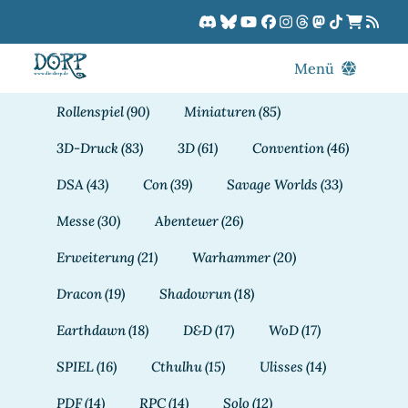
Zum
Inhalt
springen
Menü
Blog
Rollenspiel
(90)
Miniaturen
(85)
DORPCast
3D-Druck
(83)
3D
(61)
Convention
(46)
DORP-TV
DSA
(43)
Con
(39)
Savage Worlds
(33)
Downloads
Messe
(30)
Abenteuer
(26)
Dracon
Erweiterung
(21)
Warhammer
(20)
Patreon
Dracon
(19)
Shadowrun
(18)
Kalender
Earthdawn
(18)
D&D
(17)
WoD
(17)
SPIEL
(16)
Cthulhu
(15)
Ulisses
(14)
PDF
(14)
RPC
(14)
Solo
(12)