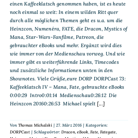
einen Kaffeeklatsch genommen haben, ist es heute
noch einmal so weit: In einem wilden Ritt quer
durch alle möglichen Themen geht es u.a. um die
Heinzcon, Numenéra, FATE, die Dracon, Mystics of
Mana, Star-Wars-Fanfilme, Patreon, die
gebrauchter eBooks und mehr. Ergänzt wird dies
wie immer von der Medienschau vorweg. Und wie
immer gibt es weiterführende Links, Timecodes
und zusätzliche Informationen unten in den
Shownotes. Viele Grüße,eure DORP DORPCast 73:
Kaffeeklatsch IV – Mana, Fate, gebrauchte eBooks
0:00:29 Intro0:01:14 Medienschau0:26:12 Die
Heinzcon 20160:26:53 Michael spielt
[...]
Von
Thomas Michalski
|
27. März 2016
|
Kategorien:
DORPCast
|
Schlagwörter:
Dracon
,
eBook
,
Fate
,
Fategate
,