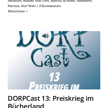
Heinzcon
,
Mutant Year Zero
,
Mystics of Mana
,
Numenéra
,
Patreon
,
Star Wars
|
0 Kommentare
Weiterlesen
DORPCast 13: Preiskrieg im
Bücherland
DORPCast 13: Preiskrieg im
Bücherland