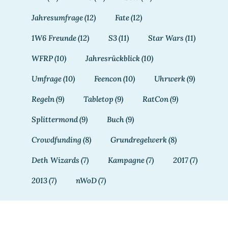
Jahresumfrage
(12)
Fate
(12)
1W6 Freunde
(12)
S3
(11)
Star Wars
(11)
WFRP
(10)
Jahresrückblick
(10)
Umfrage
(10)
Feencon
(10)
Uhrwerk
(9)
Regeln
(9)
Tabletop
(9)
RatCon
(9)
Splittermond
(9)
Buch
(9)
Crowdfunding
(8)
Grundregelwerk
(8)
Deth Wizards
(7)
Kampagne
(7)
2017
(7)
2013
(7)
nWoD
(7)