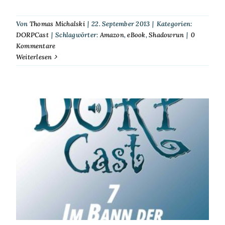
Von
Thomas Michalski
|
22. September 2013
|
Kategorien:
DORPCast
|
Schlagwörter:
Amazon
,
eBook
,
Shadowrun
|
0
Kommentare
Weiterlesen
DORPCast 7: Im Bann der
digitalen Bücherwelt