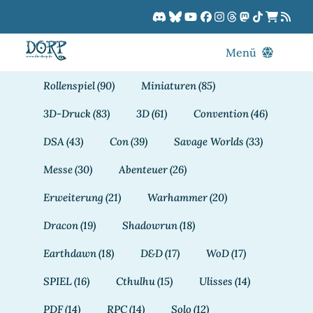
Zum
Inhalt
springen
Menü
Blog
Rollenspiel
(90)
Miniaturen
(85)
DORPCast
3D-Druck
(83)
3D
(61)
Convention
(46)
DORP-TV
DSA
(43)
Con
(39)
Savage Worlds
(33)
Downloads
Messe
(30)
Abenteuer
(26)
Dracon
Erweiterung
(21)
Warhammer
(20)
Patreon
Dracon
(19)
Shadowrun
(18)
Kalender
Earthdawn
(18)
D&D
(17)
WoD
(17)
SPIEL
(16)
Cthulhu
(15)
Ulisses
(14)
PDF
(14)
RPC
(14)
Solo
(12)