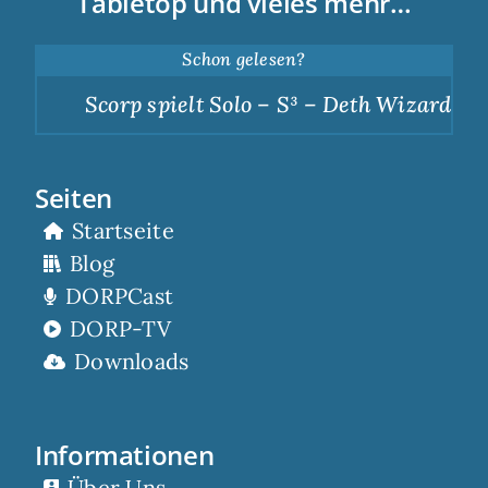
Tabletop und vieles mehr…
Schon gelesen?
Scorp spielt Solo – S³ – Deth Wizards – D
Seiten
Startseite
Blog
DORPCast
DORP-TV
Downloads
Informationen
Über Uns