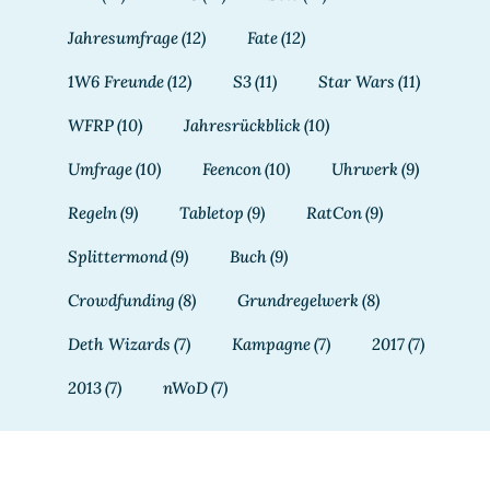
Jahresumfrage
(12)
Fate
(12)
1W6 Freunde
(12)
S3
(11)
Star Wars
(11)
WFRP
(10)
Jahresrückblick
(10)
Umfrage
(10)
Feencon
(10)
Uhrwerk
(9)
Regeln
(9)
Tabletop
(9)
RatCon
(9)
Splittermond
(9)
Buch
(9)
Crowdfunding
(8)
Grundregelwerk
(8)
Deth Wizards
(7)
Kampagne
(7)
2017
(7)
2013
(7)
nWoD
(7)