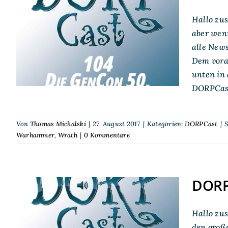
DORPCast 104: Die
Hallo zu
GenCon 50, von
aber wen
alle News
zuhause betrachtet
Dem vora
unten in
DORPCast
Von
Thomas Michalski
|
27. August 2017
|
Kategorien:
DORPCast
|
S
Warhammer
,
Wrath
|
0 Kommentare
DORPC
Hallo zus
DORPCast 58: Als der
den große