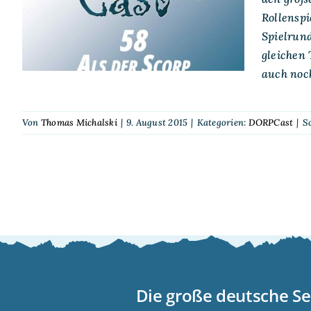
Scorp zum GenCon flog
Rollensp
Spielrund
gleichen 
auch noch
Von
Thomas Michalski
|
9. August 2015
|
Kategorien:
DORPCast
|
S
Die große deutsche Se