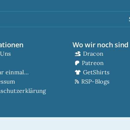
Sc
ationen
Wo wir noch sind
 Uns
Dracon
Patreon
ar einmal…
GetShirts
essum
RSP-Blogs
schutzerklärung