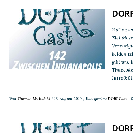
DORPC
DORPCast 142:
Hallo zu
Zwischen Indianapolis
Ziel die
Vereinigt
und Limburg
beiden (z
gibt wie
Timecode
Intro0:0
Von
Thomas Michalski
|
18. August 2019
|
Kategorien:
DORPCast
|
S
DORPC