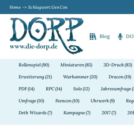
Zum
Home
Schlagwort:
GenCon
Inhalt
springen
Blog
DO
Rollenspiel
(90)
Miniaturen
(85)
3D-Druck
(83)
Erweiterung
(21)
Warhammer
(20)
Dracon
(19)
PDF
(14)
RPC
(14)
Solo
(12)
Jahresumfrage
(
Umfrage
(10)
Feencon
(10)
Uhrwerk
(9)
Reg
Deth Wizards
(7)
Kampagne
(7)
2017
(7)
20