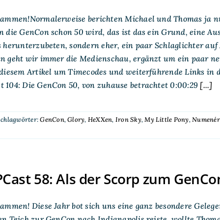
sammen!Normalerweise berichten Michael und Thomas ja nur
n die GenCon schon 50 wird, das ist das ein Grund, eine A
 herunterzubeten, sondern eher, ein paar Schlaglichter auf 
n geht wir immer die Medienschau, ergänzt um ein paar ne
 diesem Artikel um Timecodes und weiterführende Links in
 104: Die GenCon 50, von zuhause betrachtet 0:00:29
[...]
chlagwörter:
GenCon
,
Glory
,
HeXXen
,
Iron Sky
,
My Little Pony
,
Numenér
ast 58: Als der Scorp zum GenCon
ammen! Diese Jahr bot sich uns eine ganz besondere Gelegen
n Teich zur GenCon nach Indianapolis reiste, wollte Thomas