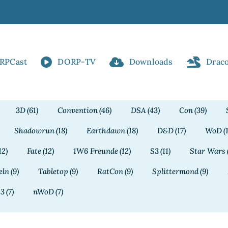
RPCast
DORP-TV
Downloads
Drac
3D
(61)
Convention
(46)
DSA
(43)
Con
(39)
Shadowrun
(18)
Earthdawn
(18)
D&D
(17)
WoD
(
12)
Fate
(12)
1W6 Freunde
(12)
S3
(11)
Star Wars
eln
(9)
Tabletop
(9)
RatCon
(9)
Splittermond
(9)
13
(7)
nWoD
(7)