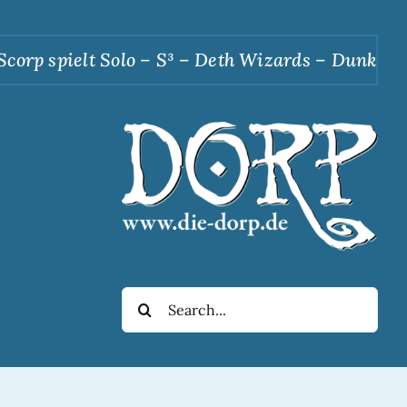
orp spielt Solo – S³ – Deth Wizards – Dunkle Ap
Suche
nach: