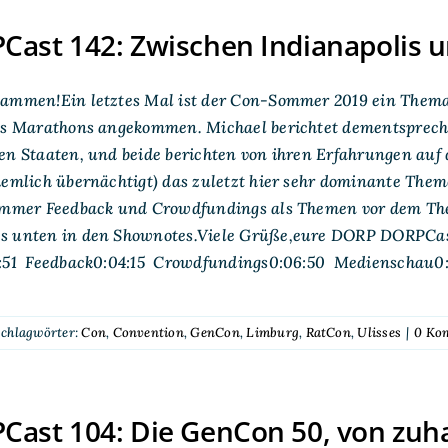
ast 142: Zwischen Indianapolis 
sammen!Ein letztes Mal ist der Con-Sommer 2019 ein Them
ses Marathons angekommen. Michael berichtet dementsprech
en Staaten, und beide berichten von ihren Erfahrungen auf
iemlich übernächtigt) das zuletzt hier sehr dominante Them
 immer Feedback und Crowdfundings als Themen vor dem Th
s unten in den Shownotes.Viele Grüße,eure DORP DORPCast
1:51 Feedback0:04:15 Crowdfundings0:06:50 Medienschau0
chlagwörter:
Con
,
Convention
,
GenCon
,
Limburg
,
RatCon
,
Ulisses
|
0 Ko
ast 104: Die GenCon 50, von zuh