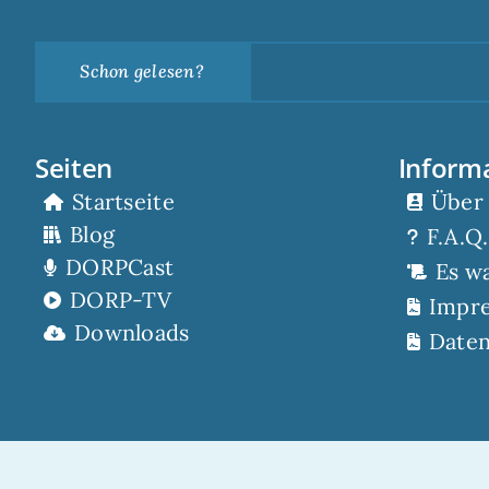
Schon gelesen?
Seiten
Inform
Startseite
Über
Blog
F.A.Q.
DORPCast
Es w
DORP-TV
Impr
Downloads
Daten
© 2022 – die DORP