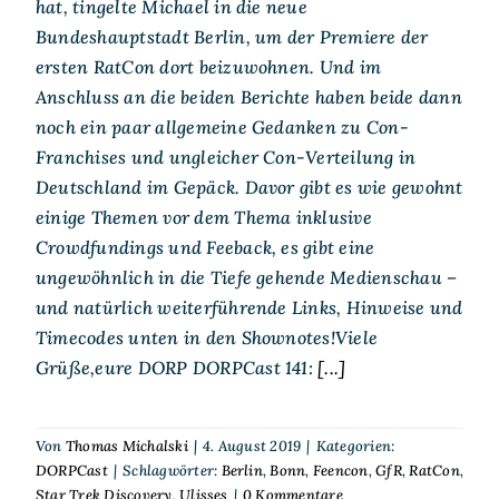
hat, tingelte Michael in die neue
Bundeshauptstadt Berlin, um der Premiere der
ersten RatCon dort beizuwohnen. Und im
Anschluss an die beiden Berichte haben beide dann
noch ein paar allgemeine Gedanken zu Con-
Franchises und ungleicher Con-Verteilung in
Deutschland im Gepäck. Davor gibt es wie gewohnt
einige Themen vor dem Thema inklusive
Crowdfundings und Feeback, es gibt eine
ungewöhnlich in die Tiefe gehende Medienschau –
und natürlich weiterführende Links, Hinweise und
Timecodes unten in den Shownotes!Viele
Grüße,eure DORP DORPCast 141:
[...]
Von
Thomas Michalski
|
4. August 2019
|
Kategorien:
DORPCast
|
Schlagwörter:
Berlin
,
Bonn
,
Feencon
,
GfR
,
RatCon
,
Star Trek Discovery
,
Ulisses
|
0 Kommentare