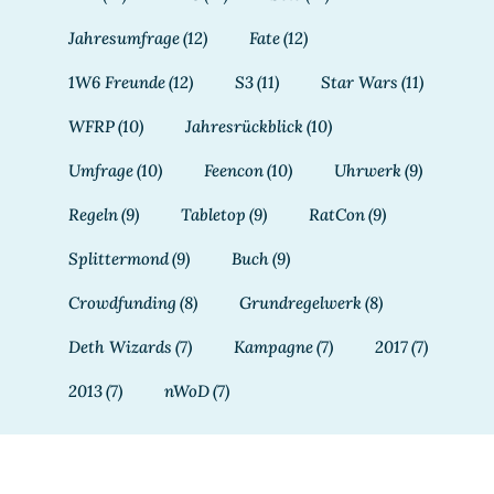
Jahresumfrage
(12)
Fate
(12)
1W6 Freunde
(12)
S3
(11)
Star Wars
(11)
WFRP
(10)
Jahresrückblick
(10)
Umfrage
(10)
Feencon
(10)
Uhrwerk
(9)
Regeln
(9)
Tabletop
(9)
RatCon
(9)
Splittermond
(9)
Buch
(9)
Crowdfunding
(8)
Grundregelwerk
(8)
Deth Wizards
(7)
Kampagne
(7)
2017
(7)
2013
(7)
nWoD
(7)