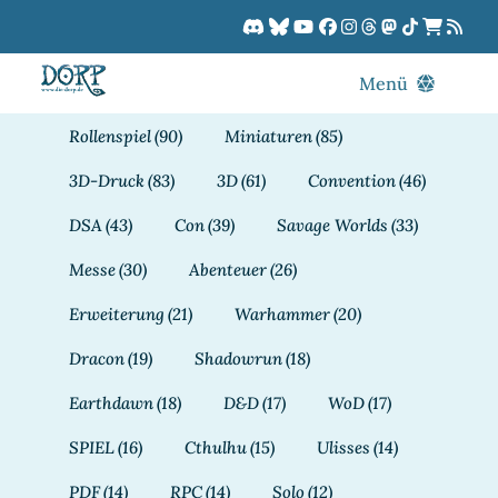
Zum
Inhalt
springen
Menü
Blog
Rollenspiel
(90)
Miniaturen
(85)
DORPCast
3D-Druck
(83)
3D
(61)
Convention
(46)
DORP-TV
DSA
(43)
Con
(39)
Savage Worlds
(33)
Downloads
Messe
(30)
Abenteuer
(26)
Dracon
Erweiterung
(21)
Warhammer
(20)
Patreon
Dracon
(19)
Shadowrun
(18)
Kalender
Earthdawn
(18)
D&D
(17)
WoD
(17)
SPIEL
(16)
Cthulhu
(15)
Ulisses
(14)
PDF
(14)
RPC
(14)
Solo
(12)