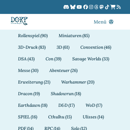
Zum
Inhalt
springen
Menü
Blog
Rollenspiel
(90)
Miniaturen
(85)
DORPCast
3D-Druck
(83)
3D
(61)
Convention
(46)
DORP-TV
DSA
(43)
Con
(39)
Savage Worlds
(33)
Downloads
Messe
(30)
Abenteuer
(26)
Dracon
Erweiterung
(21)
Warhammer
(20)
Patreon
Dracon
(19)
Shadowrun
(18)
Kalender
Earthdawn
(18)
D&D
(17)
WoD
(17)
SPIEL
(16)
Cthulhu
(15)
Ulisses
(14)
PDF
(14)
RPC
(14)
Solo
(12)