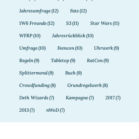
Jahresumfrage
(12)
Fate
(12)
1W6 Freunde
(12)
S3
(11)
Star Wars
(11)
WFRP
(10)
Jahresrückblick
(10)
Umfrage
(10)
Feencon
(10)
Uhrwerk
(9)
Regeln
(9)
Tabletop
(9)
RatCon
(9)
Splittermond
(9)
Buch
(9)
Crowdfunding
(8)
Grundregelwerk
(8)
Deth Wizards
(7)
Kampagne
(7)
2017
(7)
2013
(7)
nWoD
(7)