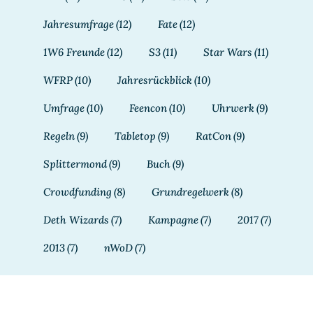
Jahresumfrage
(12)
Fate
(12)
1W6 Freunde
(12)
S3
(11)
Star Wars
(11)
WFRP
(10)
Jahresrückblick
(10)
Umfrage
(10)
Feencon
(10)
Uhrwerk
(9)
Regeln
(9)
Tabletop
(9)
RatCon
(9)
Splittermond
(9)
Buch
(9)
Crowdfunding
(8)
Grundregelwerk
(8)
Deth Wizards
(7)
Kampagne
(7)
2017
(7)
2013
(7)
nWoD
(7)