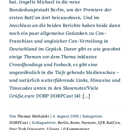
hat, tingelte Michael in die neue
Bundeshauptstadt Berlin, um der Premiere der
ersten RatCon dort beizuwohnen. Und im
Anschluss an die beiden Berichte haben beide dann
noch ein paar allgemeine Gedanken zu Con-
Franchises und ungleicher Con-Verteilung in
Deutschland im Gepäck. Davor gibt es wie gewohnt
einige Themen vor dem Thema inklusive
Crowdfundings und Feeback, es gibt eine
ungewöhnlich in die Tiefe gehende Medienschau –
und natürlich weiterführende Links, Hinweise und
Timecodes unten in den Shownotes!Viele
Grüße,eure DORP DORPCast 141:
[...]
Von
Thomas Michalski
|
4. August 2019
|
Kategorien:
DORPCast
|
Schlagwörter:
Berlin
,
Bonn
,
Feencon
,
GfR
,
RatCon
,
Star Trek Discovery
,
Ulisses
|
0 Kommentare