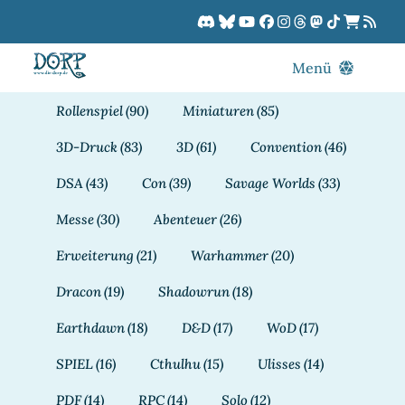
Zum
Inhalt
springen
Menü
Blog
Rollenspiel
(90)
Miniaturen
(85)
DORPCast
3D-Druck
(83)
3D
(61)
Convention
(46)
DORP-TV
DSA
(43)
Con
(39)
Savage Worlds
(33)
Downloads
Messe
(30)
Abenteuer
(26)
Dracon
Erweiterung
(21)
Warhammer
(20)
Patreon
Dracon
(19)
Shadowrun
(18)
Kalender
Earthdawn
(18)
D&D
(17)
WoD
(17)
SPIEL
(16)
Cthulhu
(15)
Ulisses
(14)
PDF
(14)
RPC
(14)
Solo
(12)