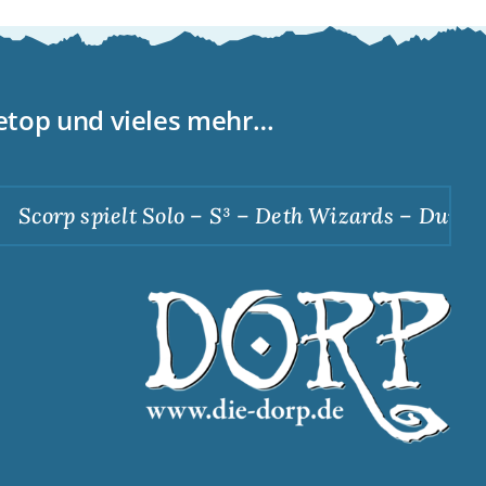
letop und vieles mehr…
corp spielt Solo – S³ – Deth Wizards – Dunkle A