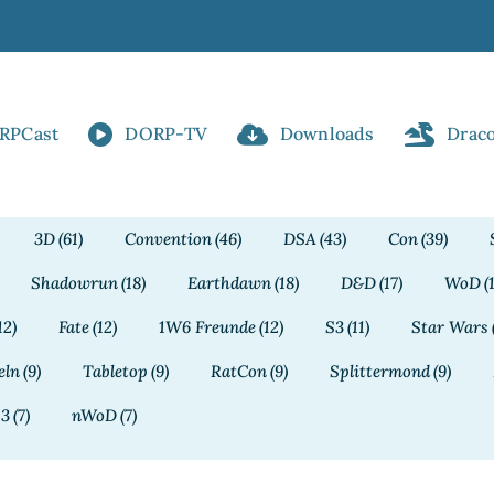
RPCast
DORP-TV
Downloads
Drac
3D
(61)
Convention
(46)
DSA
(43)
Con
(39)
Shadowrun
(18)
Earthdawn
(18)
D&D
(17)
WoD
(
12)
Fate
(12)
1W6 Freunde
(12)
S3
(11)
Star Wars
eln
(9)
Tabletop
(9)
RatCon
(9)
Splittermond
(9)
13
(7)
nWoD
(7)