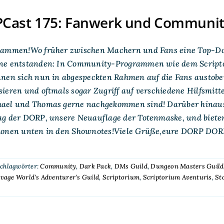
Cast 175: Fanwerk und Communi
sammen!Wo früher zwischen Machern und Fans eine Top-Dow
ne entstanden: In Community-Programmen wie dem Scripto
nen sich nun in abgespeckten Rahmen auf die Fans austoben
ieren und oftmals sogar Zugriff auf verschiedene Hilfsmittel
ael und Thomas gerne nachgekommen sind! Darüber hinaus 
ag der DORP, unsere Neuauflage der Totenmaske, und biete
ionen unten in den Shownotes!Viele Grüße,eure DORP DOR
chlagwörter:
Community
,
Dark Pack
,
DMs Guild
,
Dungeon Masters Guild
vage World's Adventurer's Guild
,
Scriptorium
,
Scriptorium Aventuris
,
Sto