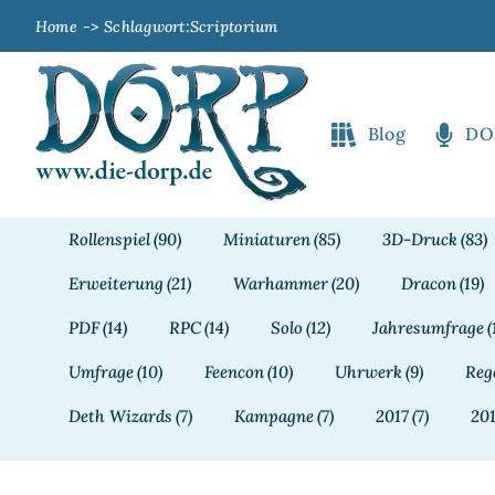
Zum
Home
Schlagwort:
Scriptorium
Inhalt
springen
Blog
DO
Rollenspiel
(90)
Miniaturen
(85)
3D-Druck
(83)
Erweiterung
(21)
Warhammer
(20)
Dracon
(19)
PDF
(14)
RPC
(14)
Solo
(12)
Jahresumfrage
(
Umfrage
(10)
Feencon
(10)
Uhrwerk
(9)
Reg
Deth Wizards
(7)
Kampagne
(7)
2017
(7)
20