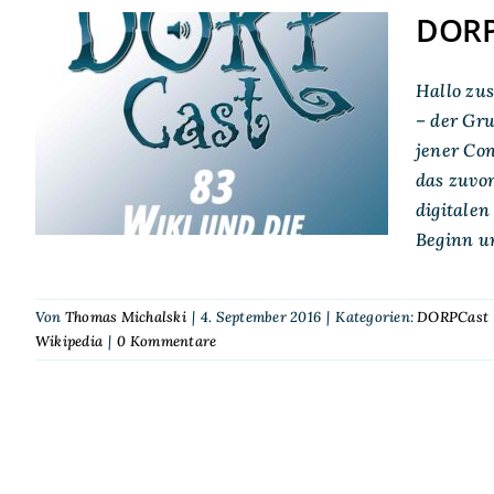
DORPC
Hallo zu
DORPCast 83: Wiki und
– der Gru
die starken Quellen
jener Co
das zuvo
digitale
Beginn un
Von
Thomas Michalski
|
4. September 2016
|
Kategorien:
DORPCast
Wikipedia
|
0 Kommentare