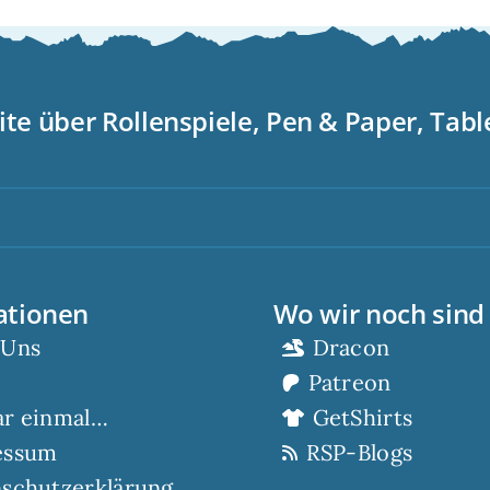
ite über Rollenspiele, Pen & Paper, Tab
S
ationen
Wo wir noch sind
 Uns
Dracon
Patreon
ar einmal…
GetShirts
essum
RSP-Blogs
schutzerklärung