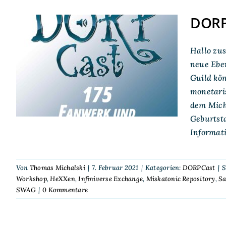
DORP
DORPCast 175:
Hallo zu
Fanwerk und
neue Ebe
Community-
Guild kön
Programme
monetaris
dem Mich
Geburtst
Informat
Von
Thomas Michalski
|
7. Februar 2021
|
Kategorien:
DORPCast
|
S
Workshop
,
HeXXen
,
Infiniverse Exchange
,
Miskatonic Repository
,
Sa
SWAG
|
0 Kommentare