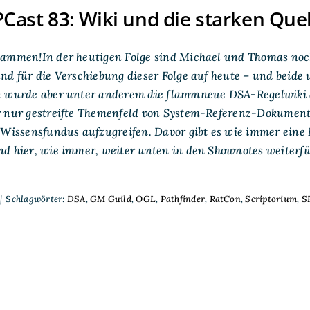
ast 83: Wiki und die starken Que
sammen!In der heutigen Folge sind Michael und Thomas noch
nd für die Verschiebung dieser Folge auf heute – und beide
n wurde aber unter anderem die flammneue DSA-Regelwiki a
r nur gestreifte Themenfeld von System-Referenz-Dokument
n Wissensfundus aufzugreifen. Davor gibt es wie immer ein
d hier, wie immer, weiter unten in den Shownotes weiterfü
|
Schlagwörter:
DSA
,
GM Guild
,
OGL
,
Pathfinder
,
RatCon
,
Scriptorium
,
S