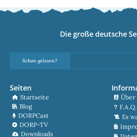
Die große deutsche Se
Schon gelesen?
Seiten
Inform
Startseite
Über
Blog
F.A.Q.
DORPCast
Es w
DORP-TV
Impr
Downloads
Daten