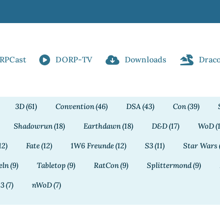
RPCast
DORP-TV
Downloads
Drac
3D
(61)
Convention
(46)
DSA
(43)
Con
(39)
Shadowrun
(18)
Earthdawn
(18)
D&D
(17)
WoD
(
12)
Fate
(12)
1W6 Freunde
(12)
S3
(11)
Star Wars
eln
(9)
Tabletop
(9)
RatCon
(9)
Splittermond
(9)
13
(7)
nWoD
(7)