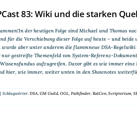
ast 83: Wiki und die starken Que
sammen!In der heutigen Folge sind Michael und Thomas noch
nd für die Verschiebung dieser Folge auf heute – und beide
n wurde aber unter anderem die flammneue DSA-Regelwiki a
r nur gestreifte Themenfeld von System-Referenz-Dokument
n Wissensfundus aufzugreifen. Davor gibt es wie immer ein
d hier, wie immer, weiter unten in den Shownotes weiterfü
|
Schlagwörter:
DSA
,
GM Guild
,
OGL
,
Pathfinder
,
RatCon
,
Scriptorium
,
S