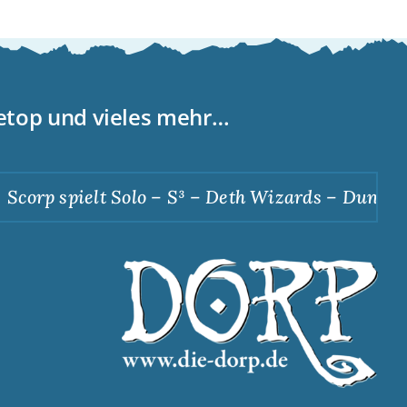
letop und vieles mehr…
corp spielt Solo – S³ – Deth Wizards – Dunkle A