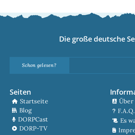
Die große deutsche Se
Schon gelesen?
Seiten
Inform
Startseite
Über
Blog
F.A.Q.
DORPCast
Es w
DORP-TV
Impr