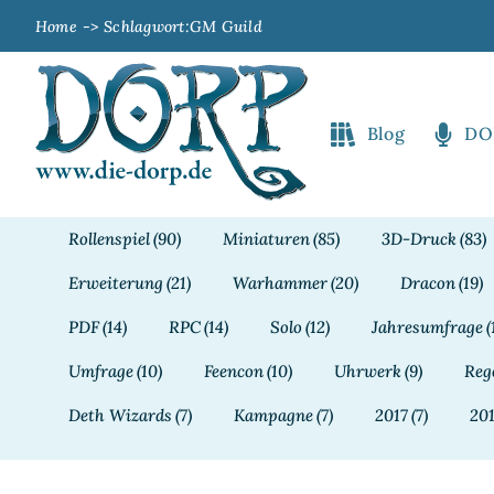
Zum
Home
Schlagwort:
GM Guild
Inhalt
springen
Blog
DO
Rollenspiel
(90)
Miniaturen
(85)
3D-Druck
(83)
Erweiterung
(21)
Warhammer
(20)
Dracon
(19)
PDF
(14)
RPC
(14)
Solo
(12)
Jahresumfrage
(
Umfrage
(10)
Feencon
(10)
Uhrwerk
(9)
Reg
Deth Wizards
(7)
Kampagne
(7)
2017
(7)
20