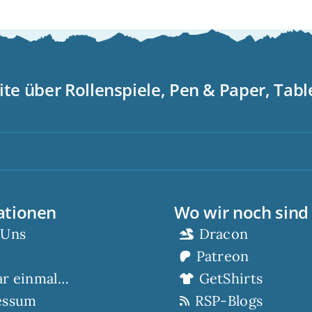
ite über Rollenspiele, Pen & Paper, Tab
S
ationen
Wo wir noch sind
 Uns
Dracon
Patreon
ar einmal…
GetShirts
essum
RSP-Blogs