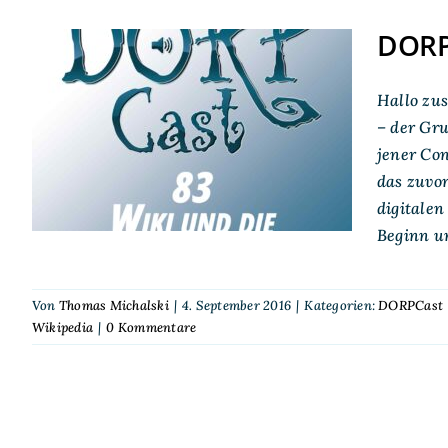
DORPC
Hallo zu
DORPCast 83: Wiki und
– der Gru
die starken Quellen
jener Co
das zuvo
digitale
Beginn un
Von
Thomas Michalski
|
4. September 2016
|
Kategorien:
DORPCast
Wikipedia
|
0 Kommentare