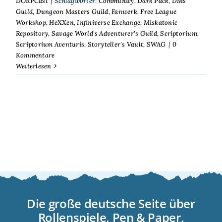
DORPCast
|
Schlagwörter:
Community
,
Dark Pack
,
DMs
Guild
,
Dungeon Masters Guild
,
Fanwerk
,
Free League
Workshop
,
HeXXen
,
Infiniverse Exchange
,
Miskatonic
Repository
,
Savage World's Adventurer's Guild
,
Scriptorium
,
Scriptorium Aventuris
,
Storyteller's Vault
,
SWAG
|
0
Kommentare
Weiterlesen
Die große deutsche Seite über
Rollenspiele, Pen & Paper,