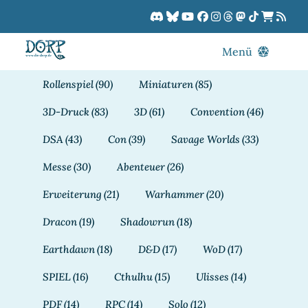
Zum
Inhalt
springen
Menü
Blog
Rollenspiel
(90)
Miniaturen
(85)
DORPCast
3D-Druck
(83)
3D
(61)
Convention
(46)
DORP-TV
DSA
(43)
Con
(39)
Savage Worlds
(33)
Downloads
Messe
(30)
Abenteuer
(26)
Dracon
Erweiterung
(21)
Warhammer
(20)
Patreon
Dracon
(19)
Shadowrun
(18)
Kalender
Earthdawn
(18)
D&D
(17)
WoD
(17)
SPIEL
(16)
Cthulhu
(15)
Ulisses
(14)
PDF
(14)
RPC
(14)
Solo
(12)