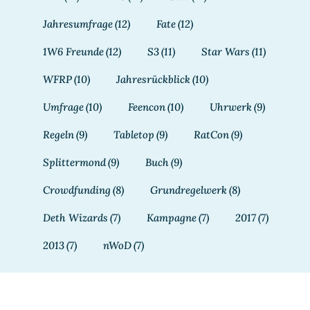
Jahresumfrage
(12)
Fate
(12)
1W6 Freunde
(12)
S3
(11)
Star Wars
(11)
WFRP
(10)
Jahresrückblick
(10)
Umfrage
(10)
Feencon
(10)
Uhrwerk
(9)
Regeln
(9)
Tabletop
(9)
RatCon
(9)
Splittermond
(9)
Buch
(9)
Crowdfunding
(8)
Grundregelwerk
(8)
Deth Wizards
(7)
Kampagne
(7)
2017
(7)
2013
(7)
nWoD
(7)