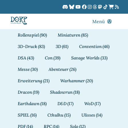
Zum
Inhalt
springen
Menü
Blog
Rollenspiel
(90)
Miniaturen
(85)
DORPCast
3D-Druck
(83)
3D
(61)
Convention
(46)
DORP-TV
DSA
(43)
Con
(39)
Savage Worlds
(33)
Downloads
Messe
(30)
Abenteuer
(26)
Dracon
Erweiterung
(21)
Warhammer
(20)
Patreon
Dracon
(19)
Shadowrun
(18)
Kalender
Earthdawn
(18)
D&D
(17)
WoD
(17)
SPIEL
(16)
Cthulhu
(15)
Ulisses
(14)
PDF
(14)
RPC
(14)
Solo
(12)