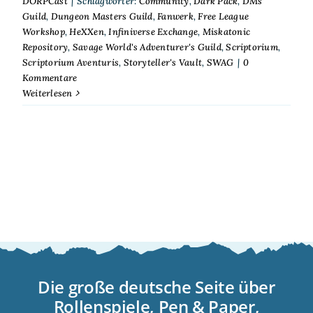
DORPCast
|
Schlagwörter:
Community
,
Dark Pack
,
DMs
Guild
,
Dungeon Masters Guild
,
Fanwerk
,
Free League
Workshop
,
HeXXen
,
Infiniverse Exchange
,
Miskatonic
Repository
,
Savage World's Adventurer's Guild
,
Scriptorium
,
Scriptorium Aventuris
,
Storyteller's Vault
,
SWAG
|
0
Kommentare
Weiterlesen
Die große deutsche Seite über
Rollenspiele, Pen & Paper,