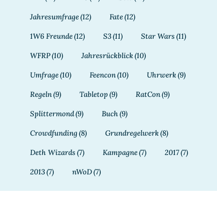
Jahresumfrage
(12)
Fate
(12)
1W6 Freunde
(12)
S3
(11)
Star Wars
(11)
WFRP
(10)
Jahresrückblick
(10)
Umfrage
(10)
Feencon
(10)
Uhrwerk
(9)
Regeln
(9)
Tabletop
(9)
RatCon
(9)
Splittermond
(9)
Buch
(9)
Crowdfunding
(8)
Grundregelwerk
(8)
Deth Wizards
(7)
Kampagne
(7)
2017
(7)
2013
(7)
nWoD
(7)