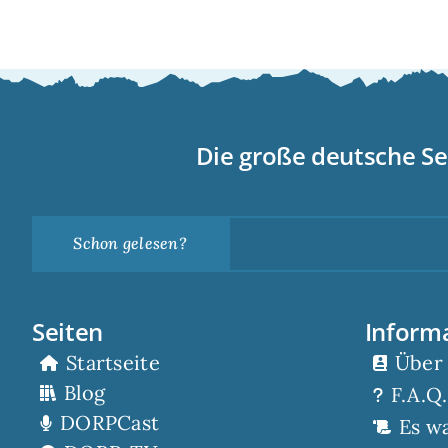
Die große deutsche Se
Schon gelesen?
Seiten
Inform
Startseite
Über
Blog
F.A.Q.
DORPCast
Es w