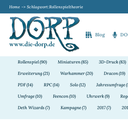
Zum
Home
Schlagwort:
Rollenspieltheorie
Inhalt
springen
Blog
DO
Rollenspiel
(90)
Miniaturen
(85)
3D-Druck
(83)
Erweiterung
(21)
Warhammer
(20)
Dracon
(19)
PDF
(14)
RPC
(14)
Solo
(12)
Jahresumfrage
(
Umfrage
(10)
Feencon
(10)
Uhrwerk
(9)
Reg
Deth Wizards
(7)
Kampagne
(7)
2017
(7)
20