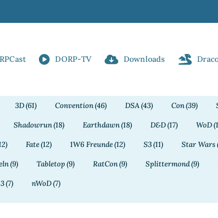
RPCast
DORP-TV
Downloads
Drac
3D
(61)
Convention
(46)
DSA
(43)
Con
(39)
Shadowrun
(18)
Earthdawn
(18)
D&D
(17)
WoD
(
12)
Fate
(12)
1W6 Freunde
(12)
S3
(11)
Star Wars
eln
(9)
Tabletop
(9)
RatCon
(9)
Splittermond
(9)
13
(7)
nWoD
(7)