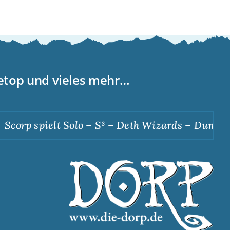
letop und vieles mehr…
corp spielt Solo – S³ – Deth Wizards – Dunkle A