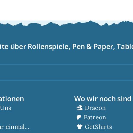
ite über Rollenspiele, Pen & Paper, Tab
S
ationen
Wo wir noch sind
 Uns
Dracon
Patreon
ar einmal…
GetShirts