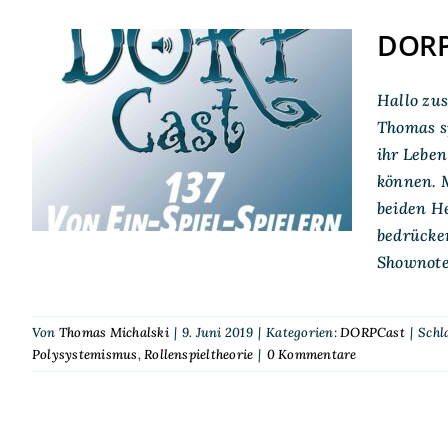
DORPC
DORPCast 137: Von Ein-
Hallo zus
Spiel-Spielern und
Thomas s
ihr Leben
Multi-Systemikern
können. M
beiden He
bedrücke
Shownote
Von
Thomas Michalski
|
9. Juni 2019
|
Kategorien:
DORPCast
|
Schl
Polysystemismus
,
Rollenspieltheorie
|
0 Kommentare