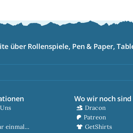
ite über Rollenspiele, Pen & Paper, Tab
S
ationen
Wo wir noch sind
 Uns
Dracon
Patreon
ar einmal…
GetShirts