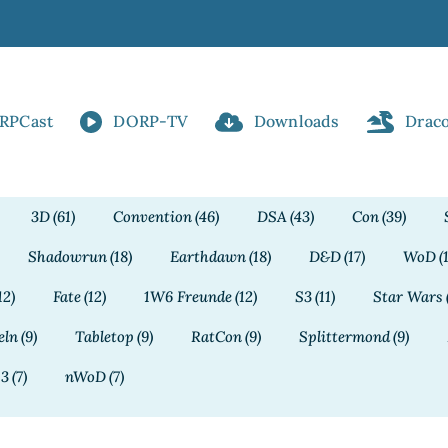
RPCast
DORP-TV
Downloads
Drac
3D
(61)
Convention
(46)
DSA
(43)
Con
(39)
Shadowrun
(18)
Earthdawn
(18)
D&D
(17)
WoD
(
12)
Fate
(12)
1W6 Freunde
(12)
S3
(11)
Star Wars
eln
(9)
Tabletop
(9)
RatCon
(9)
Splittermond
(9)
13
(7)
nWoD
(7)