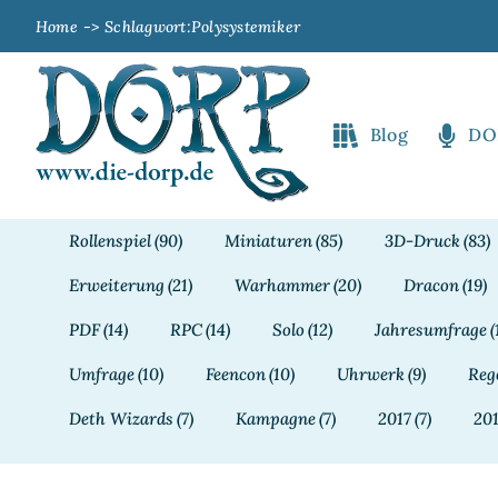
Zum
Home
Schlagwort:
Polysystemiker
Inhalt
springen
Blog
DO
Rollenspiel
(90)
Miniaturen
(85)
3D-Druck
(83)
Erweiterung
(21)
Warhammer
(20)
Dracon
(19)
PDF
(14)
RPC
(14)
Solo
(12)
Jahresumfrage
(
Umfrage
(10)
Feencon
(10)
Uhrwerk
(9)
Reg
Deth Wizards
(7)
Kampagne
(7)
2017
(7)
20