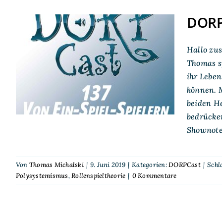
DORPC
DORPCast 137: Von Ein-
Hallo zus
Spiel-Spielern und
Thomas s
ihr Leben
Multi-Systemikern
können. M
beiden He
bedrücke
Shownote
Von
Thomas Michalski
|
9. Juni 2019
|
Kategorien:
DORPCast
|
Schl
Polysystemismus
,
Rollenspieltheorie
|
0 Kommentare