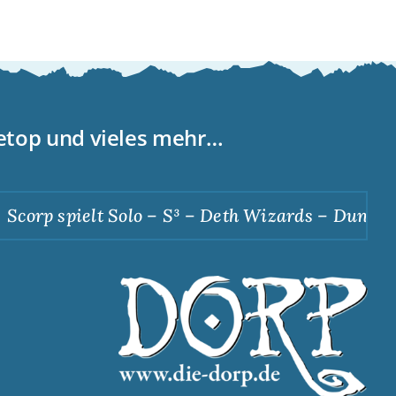
letop und vieles mehr…
corp spielt Solo – S³ – Deth Wizards – Dunkle A