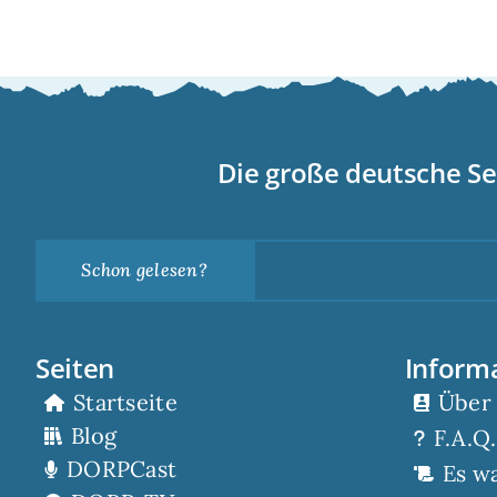
Die große deutsche Se
Schon gelesen?
Seiten
Inform
Startseite
Über
Blog
F.A.Q.
DORPCast
Es w