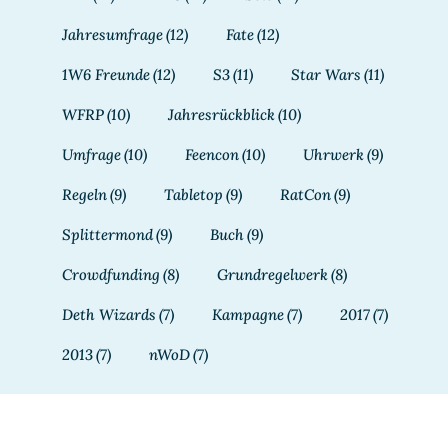
Jahresumfrage
(12)
Fate
(12)
1W6 Freunde
(12)
S3
(11)
Star Wars
(11)
WFRP
(10)
Jahresrückblick
(10)
Umfrage
(10)
Feencon
(10)
Uhrwerk
(9)
Regeln
(9)
Tabletop
(9)
RatCon
(9)
Splittermond
(9)
Buch
(9)
Crowdfunding
(8)
Grundregelwerk
(8)
Deth Wizards
(7)
Kampagne
(7)
2017
(7)
2013
(7)
nWoD
(7)