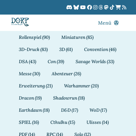
Zum
Inhalt
springen
Menü
Blog
Rollenspiel
(90)
Miniaturen
(85)
DORPCast
3D-Druck
(83)
3D
(61)
Convention
(46)
DORP-TV
DSA
(43)
Con
(39)
Savage Worlds
(33)
Downloads
Messe
(30)
Abenteuer
(26)
Dracon
Erweiterung
(21)
Warhammer
(20)
Patreon
Dracon
(19)
Shadowrun
(18)
Kalender
Earthdawn
(18)
D&D
(17)
WoD
(17)
SPIEL
(16)
Cthulhu
(15)
Ulisses
(14)
PDF
(14)
RPC
(14)
Solo
(12)