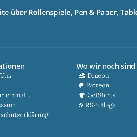
ite über Rollenspiele, Pen & Paper, Tab
S
ationen
Wo wir noch sind
 Uns
Dracon
Patreon
ar einmal…
GetShirts
essum
RSP-Blogs
schutzerklärung