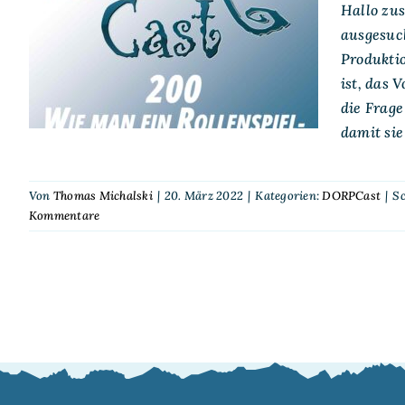
DORPCast 200: Wie
Hallo zu
man ein
ausgesuch
Rollenspielprodukt
Produktio
konzipiert
ist, das 
die Frage
damit si
Von
Thomas Michalski
|
20. März 2022
|
Kategorien:
DORPCast
|
S
Kommentare