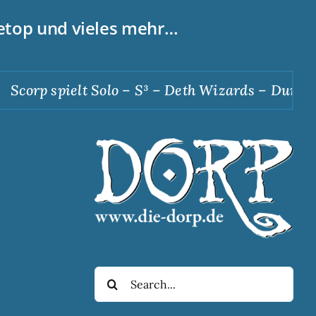
letop und vieles mehr…
corp spielt Solo – S³ – Deth Wizards – Dunkle A
Suche
nach: