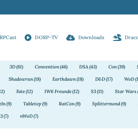
RPCast
DORP-TV
Downloads
Drac
3D
(61)
Convention
(46)
DSA
(43)
Con
(39)
Shadowrun
(18)
Earthdawn
(18)
D&D
(17)
WoD
(
12)
Fate
(12)
1W6 Freunde
(12)
S3
(11)
Star Wars
eln
(9)
Tabletop
(9)
RatCon
(9)
Splittermond
(9)
13
(7)
nWoD
(7)