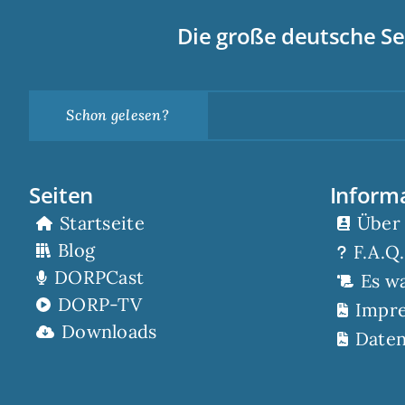
Die große deutsche Se
Schon gelesen?
Seiten
Inform
Startseite
Über
Blog
F.A.Q.
DORPCast
Es w
DORP-TV
Impr
Downloads
Daten