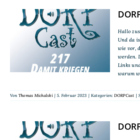
DORPC
DORPCast 217: Damit
Hallo zu
kriegen sie uns –
Und da is
warum wir Spiele
wie vor, 
kaufen
werden. D
Links und
warum wi
Von
Thomas Michalski
|
5. Februar 2023
|
Kategorien:
DORPCast
|
DORPC