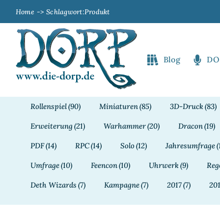
Zum
Home
Schlagwort:
Produkt
Inhalt
springen
Blog
DO
Rollenspiel
(90)
Miniaturen
(85)
3D-Druck
(83)
Erweiterung
(21)
Warhammer
(20)
Dracon
(19)
PDF
(14)
RPC
(14)
Solo
(12)
Jahresumfrage
(
Umfrage
(10)
Feencon
(10)
Uhrwerk
(9)
Reg
Deth Wizards
(7)
Kampagne
(7)
2017
(7)
20