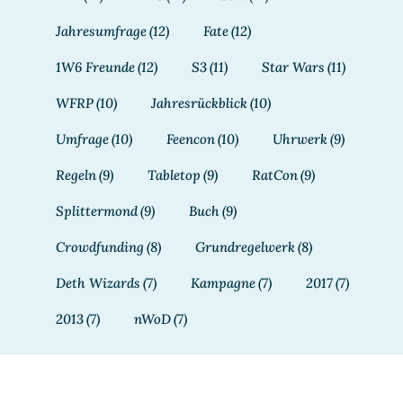
Jahresumfrage
(12)
Fate
(12)
1W6 Freunde
(12)
S3
(11)
Star Wars
(11)
WFRP
(10)
Jahresrückblick
(10)
Umfrage
(10)
Feencon
(10)
Uhrwerk
(9)
Regeln
(9)
Tabletop
(9)
RatCon
(9)
Splittermond
(9)
Buch
(9)
Crowdfunding
(8)
Grundregelwerk
(8)
Deth Wizards
(7)
Kampagne
(7)
2017
(7)
2013
(7)
nWoD
(7)