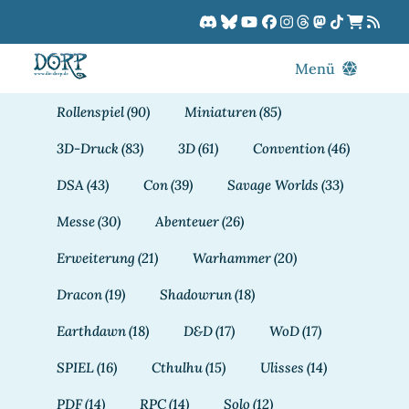
Zum
Inhalt
springen
Menü
Blog
Rollenspiel
(90)
Miniaturen
(85)
DORPCast
3D-Druck
(83)
3D
(61)
Convention
(46)
DORP-TV
DSA
(43)
Con
(39)
Savage Worlds
(33)
Downloads
Messe
(30)
Abenteuer
(26)
Dracon
Erweiterung
(21)
Warhammer
(20)
Patreon
Dracon
(19)
Shadowrun
(18)
Kalender
Earthdawn
(18)
D&D
(17)
WoD
(17)
SPIEL
(16)
Cthulhu
(15)
Ulisses
(14)
PDF
(14)
RPC
(14)
Solo
(12)