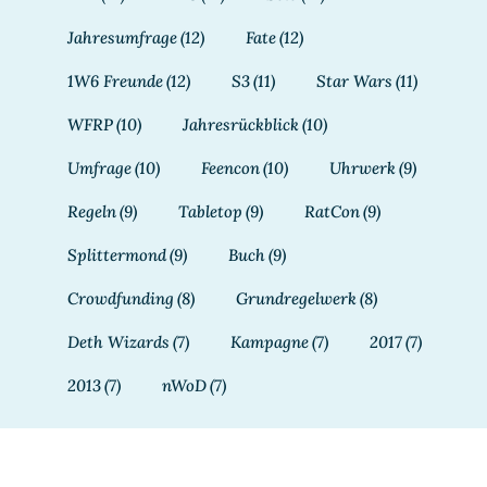
Jahresumfrage
(12)
Fate
(12)
1W6 Freunde
(12)
S3
(11)
Star Wars
(11)
WFRP
(10)
Jahresrückblick
(10)
Umfrage
(10)
Feencon
(10)
Uhrwerk
(9)
Regeln
(9)
Tabletop
(9)
RatCon
(9)
Splittermond
(9)
Buch
(9)
Crowdfunding
(8)
Grundregelwerk
(8)
Deth Wizards
(7)
Kampagne
(7)
2017
(7)
2013
(7)
nWoD
(7)