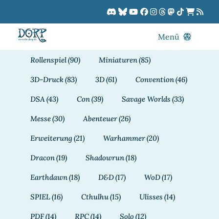
Zum
Inhalt
springen
Menü
Blog
Rollenspiel
(90)
Miniaturen
(85)
DORPCast
3D-Druck
(83)
3D
(61)
Convention
(46)
DORP-TV
DSA
(43)
Con
(39)
Savage Worlds
(33)
Downloads
Messe
(30)
Abenteuer
(26)
Dracon
Erweiterung
(21)
Warhammer
(20)
Patreon
Dracon
(19)
Shadowrun
(18)
Kalender
Earthdawn
(18)
D&D
(17)
WoD
(17)
SPIEL
(16)
Cthulhu
(15)
Ulisses
(14)
PDF
(14)
RPC
(14)
Solo
(12)