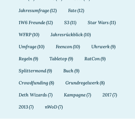
Jahresumfrage
(12)
Fate
(12)
1W6 Freunde
(12)
S3
(11)
Star Wars
(11)
WFRP
(10)
Jahresrückblick
(10)
Umfrage
(10)
Feencon
(10)
Uhrwerk
(9)
Regeln
(9)
Tabletop
(9)
RatCon
(9)
Splittermond
(9)
Buch
(9)
Crowdfunding
(8)
Grundregelwerk
(8)
Deth Wizards
(7)
Kampagne
(7)
2017
(7)
2013
(7)
nWoD
(7)