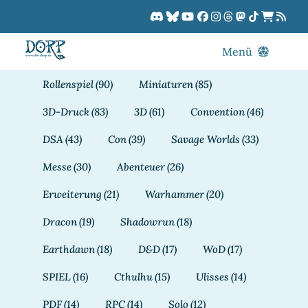
Zum
Inhalt
springen
Menü
Blog
Rollenspiel
(90)
Miniaturen
(85)
DORPCast
3D-Druck
(83)
3D
(61)
Convention
(46)
DORP-TV
DSA
(43)
Con
(39)
Savage Worlds
(33)
Downloads
Messe
(30)
Abenteuer
(26)
Dracon
Erweiterung
(21)
Warhammer
(20)
Patreon
Dracon
(19)
Shadowrun
(18)
Kalender
Earthdawn
(18)
D&D
(17)
WoD
(17)
SPIEL
(16)
Cthulhu
(15)
Ulisses
(14)
PDF
(14)
RPC
(14)
Solo
(12)