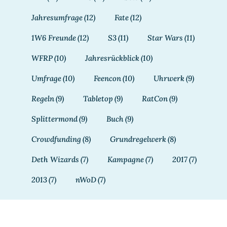
Jahresumfrage
(12)
Fate
(12)
1W6 Freunde
(12)
S3
(11)
Star Wars
(11)
WFRP
(10)
Jahresrückblick
(10)
Umfrage
(10)
Feencon
(10)
Uhrwerk
(9)
Regeln
(9)
Tabletop
(9)
RatCon
(9)
Splittermond
(9)
Buch
(9)
Crowdfunding
(8)
Grundregelwerk
(8)
Deth Wizards
(7)
Kampagne
(7)
2017
(7)
2013
(7)
nWoD
(7)