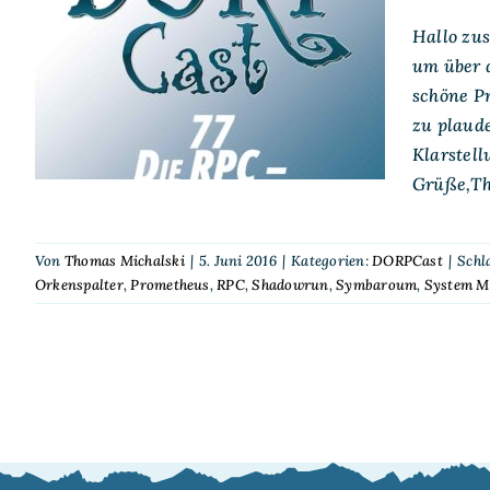
Hallo zu
DORPCast 77: Die RPC –
um über 
Jedes Jahr ein Fest
schöne Pr
zu plaude
Klarstell
Grüße,Tho
Von
Thomas Michalski
|
5. Juni 2016
|
Kategorien:
DORPCast
|
Schl
Orkenspalter
,
Prometheus
,
RPC
,
Shadowrun
,
Symbaroum
,
System M