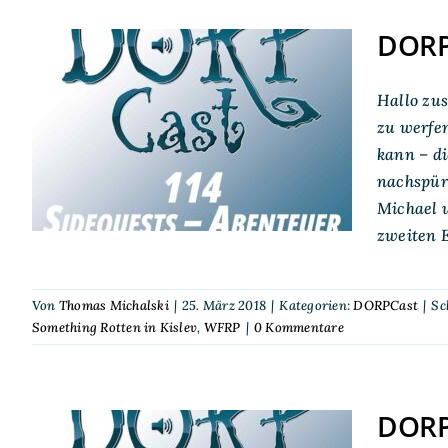
DORPC
DORPCast 114:
Hallo zus
Sidequests – Abenteuer
zu werfen
kann – di
abseits des Pfades
nachspüre
Michael 
zweiten E
Von
Thomas Michalski
|
25. März 2018
|
Kategorien:
DORPCast
|
Sc
Something Rotten in Kislev
,
WFRP
|
0 Kommentare
DORPC