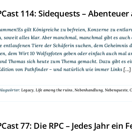
ast 114: Sidequests – Abenteuer 
ammen!Es gilt Königreiche zu befreien, Konzerne zu entlar
, soweit alles klar. Aber manchmal, manchmal gibt es auch
e entlaufenen Tiere der Schäferin suchen, dem Geheimnis d
n, dem Wirt 10 Wolfspfoten geben oder einfach auch mal an
und Thomas sich heute zum Thema gemacht. Dazu gibt es ein
dition von Pathfinder – und natürlich wie immer Links
[...]
hlagwörter:
Legacy
,
Life among the ruins
,
Nebenhandlung
,
Nebenqueste
,
O
ast 77: Die RPC – Jedes Jahr ein F