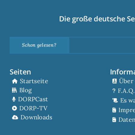
Die große deutsche Se
Schon gelesen?
Seiten
Inform
Startseite
Über
Blog
F.A.Q.
DORPCast
Es w
DORP-TV
Impr
Downloads
Daten