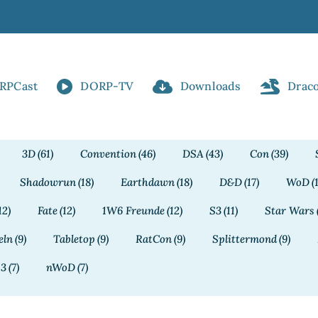
RPCast
DORP-TV
Downloads
Drac
3D
(61)
Convention
(46)
DSA
(43)
Con
(39)
Shadowrun
(18)
Earthdawn
(18)
D&D
(17)
WoD
(
12)
Fate
(12)
1W6 Freunde
(12)
S3
(11)
Star Wars
eln
(9)
Tabletop
(9)
RatCon
(9)
Splittermond
(9)
13
(7)
nWoD
(7)