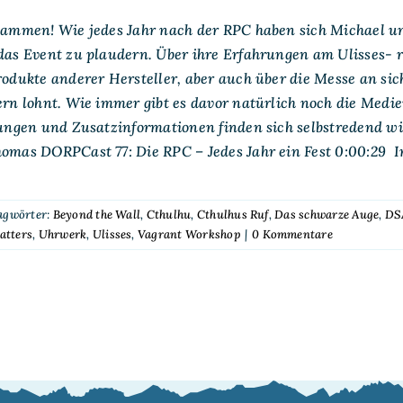
sammen! Wie jedes Jahr nach der RPC haben sich Michael u
das Event zu plaudern. Über ihre Erfahrungen am Ulisses- 
odukte anderer Hersteller, aber auch über die Messe an sich
rn lohnt. Wie immer gibt es davor natürlich noch die Medi
ungen und Zusatzinformationen finden sich selbstredend w
mas DORPCast 77: Die RPC – Jedes Jahr ein Fest 0:00:29 I
agwörter:
Beyond the Wall
,
Cthulhu
,
Cthulhus Ruf
,
Das schwarze Auge
,
DS
atters
,
Uhrwerk
,
Ulisses
,
Vagrant Workshop
|
0 Kommentare