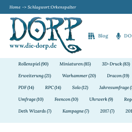
Zum
Home
Schlagwort:
Orkenspalter
Inhalt
springen
Blog
DO
Rollenspiel
(90)
Miniaturen
(85)
3D-Druck
(83)
Erweiterung
(21)
Warhammer
(20)
Dracon
(19)
PDF
(14)
RPC
(14)
Solo
(12)
Jahresumfrage
(
Umfrage
(10)
Feencon
(10)
Uhrwerk
(9)
Reg
Deth Wizards
(7)
Kampagne
(7)
2017
(7)
20