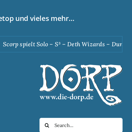
letop und vieles mehr…
orp spielt Solo – S³ – Deth Wizards – Dunkle Ap
Suche
nach: