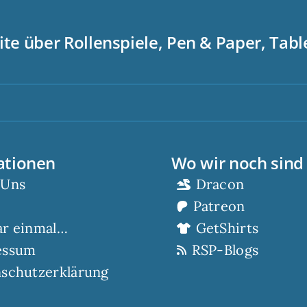
ite über Rollenspiele, Pen & Paper, Tab
Sc
ationen
Wo wir noch sind
 Uns
Dracon
Patreon
ar einmal…
GetShirts
essum
RSP-Blogs
schutzerklärung