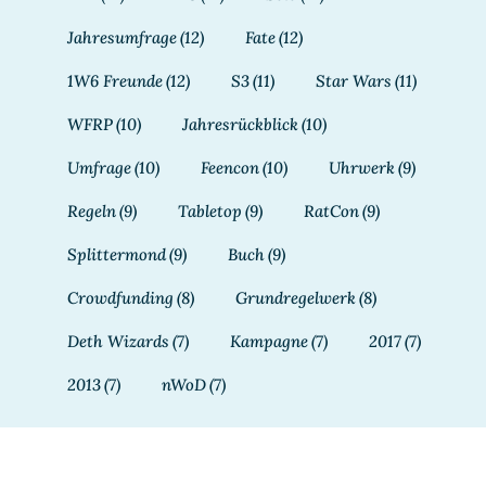
Jahresumfrage
(12)
Fate
(12)
1W6 Freunde
(12)
S3
(11)
Star Wars
(11)
WFRP
(10)
Jahresrückblick
(10)
Umfrage
(10)
Feencon
(10)
Uhrwerk
(9)
Regeln
(9)
Tabletop
(9)
RatCon
(9)
Splittermond
(9)
Buch
(9)
Crowdfunding
(8)
Grundregelwerk
(8)
Deth Wizards
(7)
Kampagne
(7)
2017
(7)
2013
(7)
nWoD
(7)