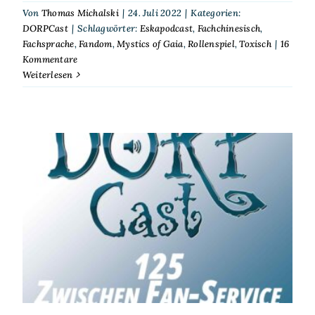
Von
Thomas Michalski
|
24. Juli 2022
|
Kategorien:
DORPCast
|
Schlagwörter:
Eskapodcast
,
Fachchinesisch
,
Fachsprache
,
Fandom
,
Mystics of Gaia
,
Rollenspiel
,
Toxisch
|
16
Kommentare
Weiterlesen
DORPCast 125: Zwischen
Fan-Service und Fan
Entitlement