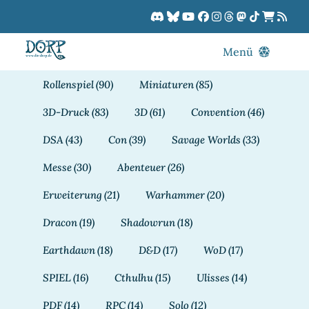
Zum
Inhalt
springen
Menü
Blog
Rollenspiel
(90)
Miniaturen
(85)
DORPCast
3D-Druck
(83)
3D
(61)
Convention
(46)
DORP-TV
DSA
(43)
Con
(39)
Savage Worlds
(33)
Downloads
Messe
(30)
Abenteuer
(26)
Dracon
Erweiterung
(21)
Warhammer
(20)
Patreon
Dracon
(19)
Shadowrun
(18)
Kalender
Earthdawn
(18)
D&D
(17)
WoD
(17)
SPIEL
(16)
Cthulhu
(15)
Ulisses
(14)
PDF
(14)
RPC
(14)
Solo
(12)