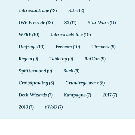
Jahresumfrage
(12)
Fate
(12)
1W6 Freunde
(12)
S3
(11)
Star Wars
(11)
WFRP
(10)
Jahresrückblick
(10)
Umfrage
(10)
Feencon
(10)
Uhrwerk
(9)
Regeln
(9)
Tabletop
(9)
RatCon
(9)
Splittermond
(9)
Buch
(9)
Crowdfunding
(8)
Grundregelwerk
(8)
Deth Wizards
(7)
Kampagne
(7)
2017
(7)
2013
(7)
nWoD
(7)