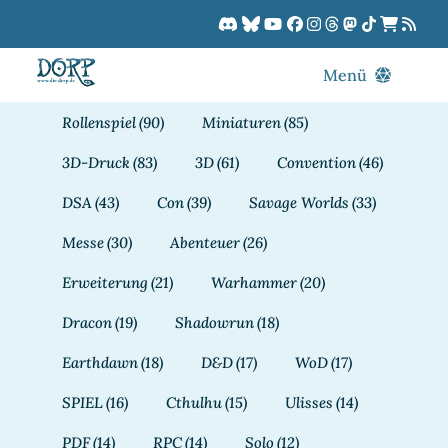
Zum
Inhalt
springen
Menü
Blog
Rollenspiel
(90)
Miniaturen
(85)
DORPCast
3D-Druck
(83)
3D
(61)
Convention
(46)
DORP-TV
DSA
(43)
Con
(39)
Savage Worlds
(33)
Downloads
Messe
(30)
Abenteuer
(26)
Dracon
Erweiterung
(21)
Warhammer
(20)
Patreon
Dracon
(19)
Shadowrun
(18)
Kalender
Earthdawn
(18)
D&D
(17)
WoD
(17)
SPIEL
(16)
Cthulhu
(15)
Ulisses
(14)
PDF
(14)
RPC
(14)
Solo
(12)