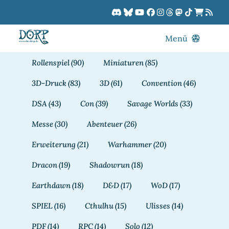
Zum
Inhalt
springen
Menü
Blog
Rollenspiel
(90)
Miniaturen
(85)
DORPCast
3D-Druck
(83)
3D
(61)
Convention
(46)
DORP-TV
DSA
(43)
Con
(39)
Savage Worlds
(33)
Downloads
Messe
(30)
Abenteuer
(26)
Dracon
Erweiterung
(21)
Warhammer
(20)
Patreon
Dracon
(19)
Shadowrun
(18)
Kalender
Earthdawn
(18)
D&D
(17)
WoD
(17)
SPIEL
(16)
Cthulhu
(15)
Ulisses
(14)
PDF
(14)
RPC
(14)
Solo
(12)