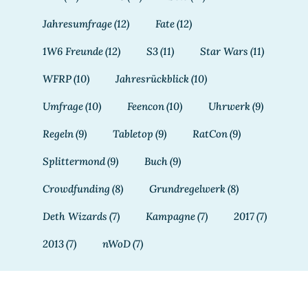
Jahresumfrage
(12)
Fate
(12)
1W6 Freunde
(12)
S3
(11)
Star Wars
(11)
WFRP
(10)
Jahresrückblick
(10)
Umfrage
(10)
Feencon
(10)
Uhrwerk
(9)
Regeln
(9)
Tabletop
(9)
RatCon
(9)
Splittermond
(9)
Buch
(9)
Crowdfunding
(8)
Grundregelwerk
(8)
Deth Wizards
(7)
Kampagne
(7)
2017
(7)
2013
(7)
nWoD
(7)