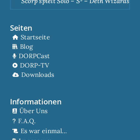
Scorp spielt Solo – S³ – Deth Wizards – Du
Seiten
Startseite
Blog
DORPCast
DORP-TV
Downloads
Informationen
Über Uns
F.A.Q.
Es war einmal…