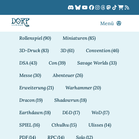
Zum
Inhalt
springen
Menü
Blog
Rollenspiel
(90)
Miniaturen
(85)
DORPCast
3D-Druck
(83)
3D
(61)
Convention
(46)
DORP-TV
DSA
(43)
Con
(39)
Savage Worlds
(33)
Downloads
Messe
(30)
Abenteuer
(26)
Dracon
Erweiterung
(21)
Warhammer
(20)
Patreon
Dracon
(19)
Shadowrun
(18)
Kalender
Earthdawn
(18)
D&D
(17)
WoD
(17)
SPIEL
(16)
Cthulhu
(15)
Ulisses
(14)
PDF
(14)
RPC
(14)
Solo
(12)