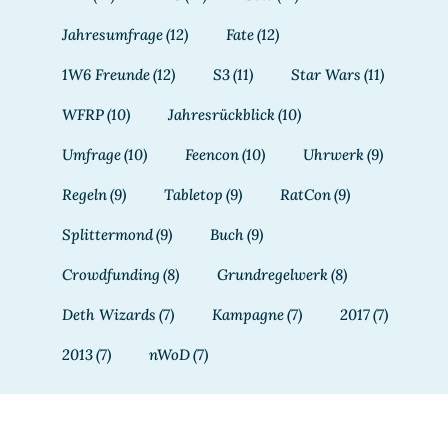
Jahresumfrage
(12)
Fate
(12)
1W6 Freunde
(12)
S3
(11)
Star Wars
(11)
WFRP
(10)
Jahresrückblick
(10)
Umfrage
(10)
Feencon
(10)
Uhrwerk
(9)
Regeln
(9)
Tabletop
(9)
RatCon
(9)
Splittermond
(9)
Buch
(9)
Crowdfunding
(8)
Grundregelwerk
(8)
Deth Wizards
(7)
Kampagne
(7)
2017
(7)
2013
(7)
nWoD
(7)