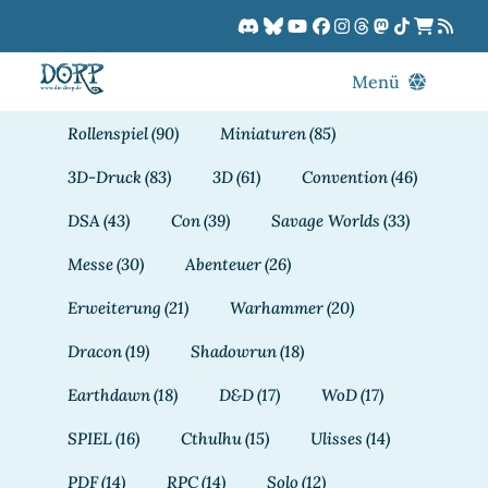
Zum
Inhalt
springen
Menü
Blog
Rollenspiel
(90)
Miniaturen
(85)
DORPCast
3D-Druck
(83)
3D
(61)
Convention
(46)
DORP-TV
DSA
(43)
Con
(39)
Savage Worlds
(33)
Downloads
Messe
(30)
Abenteuer
(26)
Dracon
Erweiterung
(21)
Warhammer
(20)
Patreon
Dracon
(19)
Shadowrun
(18)
Kalender
Earthdawn
(18)
D&D
(17)
WoD
(17)
SPIEL
(16)
Cthulhu
(15)
Ulisses
(14)
PDF
(14)
RPC
(14)
Solo
(12)