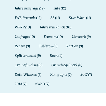
Jahresumfrage
(12)
Fate
(12)
1W6 Freunde
(12)
S3
(11)
Star Wars
(11)
WFRP
(10)
Jahresrückblick
(10)
Umfrage
(10)
Feencon
(10)
Uhrwerk
(9)
Regeln
(9)
Tabletop
(9)
RatCon
(9)
Splittermond
(9)
Buch
(9)
Crowdfunding
(8)
Grundregelwerk
(8)
Deth Wizards
(7)
Kampagne
(7)
2017
(7)
2013
(7)
nWoD
(7)